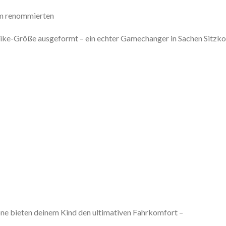
em renommierten
ede Bike-Größe ausgeformt – ein echter Gamechanger in Sachen Sitzk
one bieten deinem Kind den ultimativen Fahrkomfort –