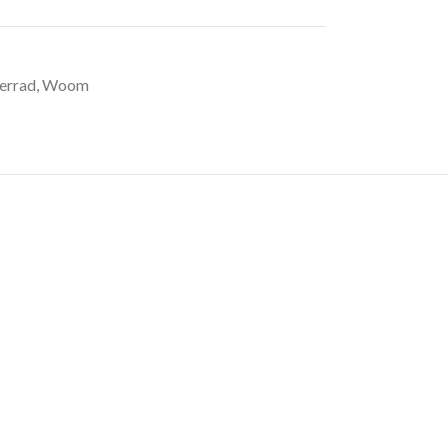
Mobilitätslösungen
Elektrische Freiheit neu definiert.
errad
,
Woom
MEHR ANZEIGEN