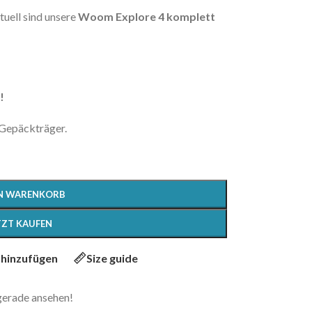
tuell sind unsere
Woom Explore 4 komplett
!
d Gepäckträger.
EN WARENKORB
TZT KAUFEN
 hinzufügen
Size guide
 gerade ansehen!