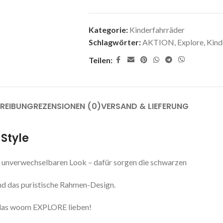
Kategorie:
Kinderfahrräder
Schlagwörter:
AKTION
,
Explore
,
Kind
Teilen:
REIBUNG
REZENSIONEN (0)
VERSAND & LIEFERUNG
Style
 unverwechselbaren Look – dafür sorgen die schwarzen
d das puristische Rahmen-Design.
en das woom EXPLORE lieben!