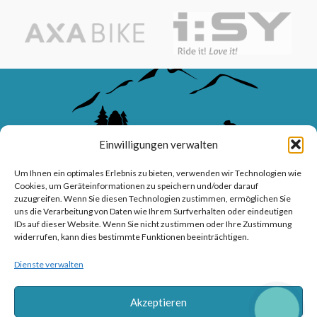
Einwilligungen verwalten
Um Ihnen ein optimales Erlebnis zu bieten, verwenden wir Technologien wie
Cookies, um Geräteinformationen zu speichern und/oder darauf
zuzugreifen. Wenn Sie diesen Technologien zustimmen, ermöglichen Sie
uns die Verarbeitung von Daten wie Ihrem Surfverhalten oder eindeutigen
IDs auf dieser Website. Wenn Sie nicht zustimmen oder Ihre Zustimmung
WAVE-BIKES – Ihr Meisterbetrieb für Fahrräder, E-Bikes, Service
widerrufen, kann dies bestimmte Funktionen beeinträchtigen.
und professionelle Beratung.
Dienste verwalten
Sanddornweg 10, 53773 Hennef (Sieg)
Tel: 02242 9176417
Akzeptieren
CALL
BUTTON