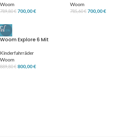
Woom
Woom
700,00
€
700,00
€
789,80
€
785,60
€
-10%
Woom Explore 6 Mit
Zubehör
Kinderfahrräder
Woom
800,00
€
889,80
€