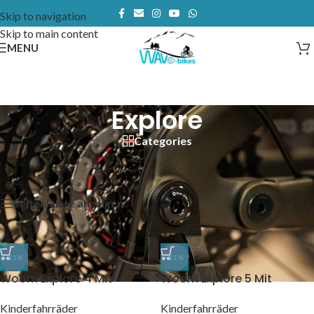
Skip to navigation
Skip to main content
MENU
Explore
Categories
Start
/
Produkte verschlagwortet mit „Explore“
Alle 3 Ergebnisse werden angezeigt
Seitenleiste anzeigen
-11%
-11%
Woom Explore 4 Mit
Woom Explore 5 Mit
Zubehör
Zubehör
Kinderfahrräder
Kinderfahrräder