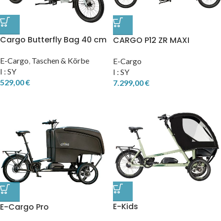
Cargo Butterfly Bag 40 cm
CARGO P12 ZR MAXI
E-Cargo
,
Taschen & Körbe
E-Cargo
I : SY
I : SY
529,00
€
7.299,00
€
E-Kids
E-Cargo Pro