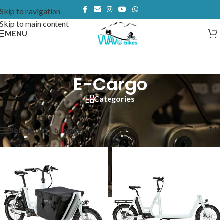
Skip to navigation
Skip to main content
MENU
E-Cargo
Categories
Start
/
E-Bikes
/
E-Cargo
Alle 10 Ergebnisse werden angezeigt
Seitenleiste anzeigen