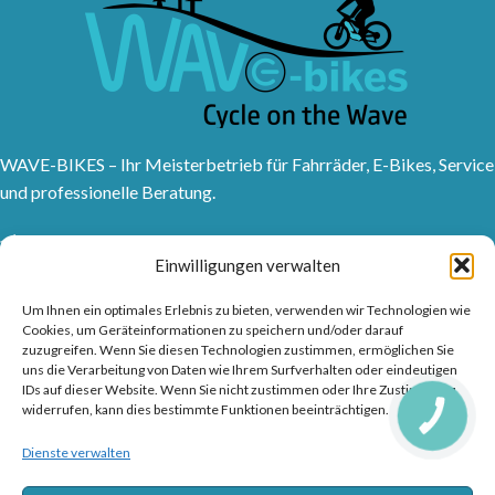
WAVE-BIKES – Ihr Meisterbetrieb für Fahrräder, E-Bikes, Service
und professionelle Beratung.
Sanddornweg 10, 53773 Hennef (Sieg)
Einwilligungen verwalten
Tel: 02242 9176417
Frankfurter Str. 1, 53721 Siegburg
Um Ihnen ein optimales Erlebnis zu bieten, verwenden wir Technologien wie
Tel: 02241315150
Cookies, um Geräteinformationen zu speichern und/oder darauf
info@wave-bikes.de
zuzugreifen. Wenn Sie diesen Technologien zustimmen, ermöglichen Sie
uns die Verarbeitung von Daten wie Ihrem Surfverhalten oder eindeutigen
IDs auf dieser Website. Wenn Sie nicht zustimmen oder Ihre Zustimmung
widerrufen, kann dies bestimmte Funktionen beeinträchtigen.
CALL
BUTTON
RAD & TRENDS
Dienste verwalten
FUSSZEILENMENÜ