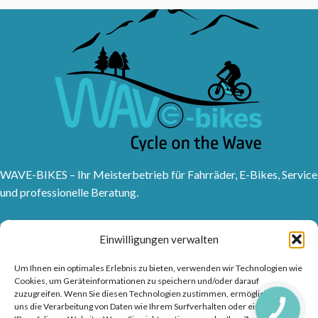
WAVE-BIKES – Ihr Meisterbetrieb für Fahrräder, E-Bikes, Service
und professionelle Beratung.
Sanddornweg 10, 53773 Hennef (Sieg)
Einwilligungen verwalten
Tel: 02242 9176417
Frankfurter Str. 1, 53721 Siegburg
Um Ihnen ein optimales Erlebnis zu bieten, verwenden wir Technologien wie
Tel: 02241315150
Cookies, um Geräteinformationen zu speichern und/oder darauf
info@wave-bikes.de
zuzugreifen. Wenn Sie diesen Technologien zustimmen, ermöglichen Sie
uns die Verarbeitung von Daten wie Ihrem Surfverhalten oder eindeutigen
CALL
BUTTON