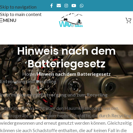
Skip to navigation
Skip to main content
MENU
Hinweis nach dem
Batteriegesetz
Home
/
Hinweis nach dem Batteriegesetz
Entsorgung und Recycling
Informationen zur Entsorgung und zum Recycling
Altgeräte dürfen nicht über den Hausmüll entsorgt werden.
Elektrogeräte enthalten wertvolle Rohstoffe, die durch Recycling
wiedergewonnen und erneut genutzt werden können. Gleichzeitig
können sie auch Schadstoffe enthalten, die auf keinen Fall in die