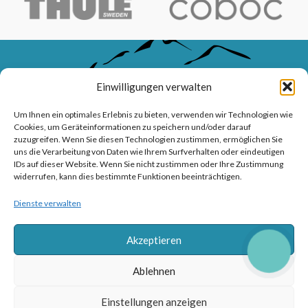
Einwilligungen verwalten
Um Ihnen ein optimales Erlebnis zu bieten, verwenden wir Technologien wie
Cookies, um Geräteinformationen zu speichern und/oder darauf
zuzugreifen. Wenn Sie diesen Technologien zustimmen, ermöglichen Sie
uns die Verarbeitung von Daten wie Ihrem Surfverhalten oder eindeutigen
IDs auf dieser Website. Wenn Sie nicht zustimmen oder Ihre Zustimmung
widerrufen, kann dies bestimmte Funktionen beeinträchtigen.
WAVE-BIKES – Ihr Meisterbetrieb für Fahrräder, E-Bikes, Service
Dienste verwalten
und professionelle Beratung.
Akzeptieren
Sanddornweg 10, 53773 Hennef (Sieg)
CALL
BUTTON
Tel: 02242 9176417
Ablehnen
Frankfurter Str. 1, 53721 Siegburg
Tel: 02241315150
Einstellungen anzeigen