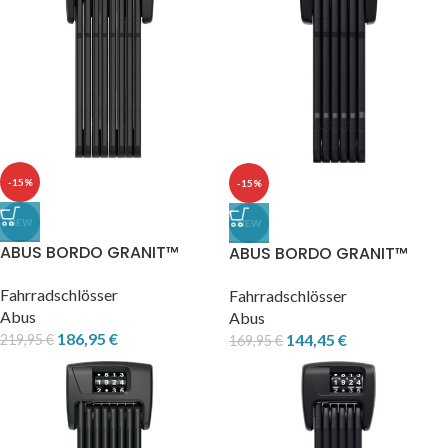
-15%
-15%
NEW
NEW
ABUS BORDO GRANIT™
ABUS BORDO GRANIT™
6500K/120 schwarz +
6500K/90 schwarz + Halter
Halter SH
Fahrradschlösser
SH
Fahrradschlösser
Abus
Abus
186,95
€
144,45
€
219,95
€
169,95
€