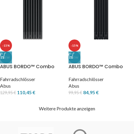
-15%
-15%
NEW
NEW
ABUS BORDO™ Combo
ABUS BORDO™ Combo
6000C/120 schwarz +
6000C/90 schwarz +
Halter SH
Halter SH
Fahrradschlösser
Fahrradschlösser
Abus
Abus
110,45
€
84,95
€
129,95
€
99,95
€
Weitere Produkte anzeigen