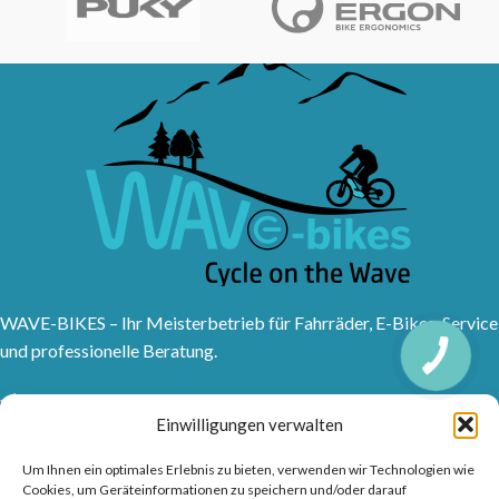
WAVE-BIKES – Ihr Meisterbetrieb für Fahrräder, E-Bikes, Service
und professionelle Beratung.
Sanddornweg 10, 53773 Hennef (Sieg)
Einwilligungen verwalten
Tel: 02242 9176417
Frankfurter Str. 1, 53721 Siegburg
Um Ihnen ein optimales Erlebnis zu bieten, verwenden wir Technologien wie
Tel: 02241315150
Cookies, um Geräteinformationen zu speichern und/oder darauf