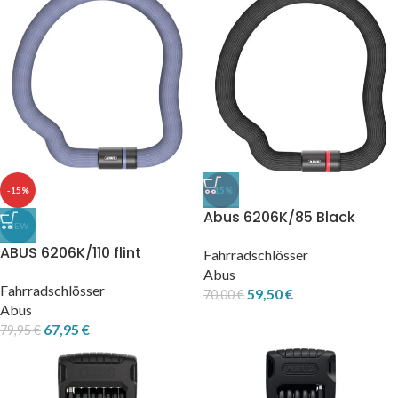
-15%
-15%
Abus 6206K/85 Black
NEW
ABUS 6206K/110 flint
Fahrradschlösser
Abus
Fahrradschlösser
59,50
€
70,00
€
Abus
67,95
€
79,95
€