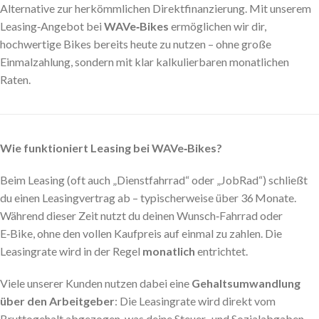
Alternative zur herkömmlichen Direktfinanzierung. Mit unserem
Leasing‑Angebot bei
WAVe‑Bikes
ermöglichen wir dir,
hochwertige Bikes bereits heute zu nutzen – ohne große
Einmalzahlung, sondern mit klar kalkulierbaren monatlichen
Raten.
Wie funktioniert Leasing bei WAVe‑Bikes?
Beim Leasing (oft auch „Dienstfahrrad“ oder „JobRad“) schließt
du einen Leasingvertrag ab – typischerweise über 36 Monate.
Während dieser Zeit nutzt du deinen Wunsch‑Fahrrad oder
E‑Bike, ohne den vollen Kaufpreis auf einmal zu zahlen. Die
Leasingrate wird in der Regel
monatlich
entrichtet.
Viele unserer Kunden nutzen dabei eine
Gehaltsumwandlung
über den Arbeitgeber
: Die Leasingrate wird direkt vom
Bruttogehalt abgezogen, was deine Steuer‑ und Sozialabgaben