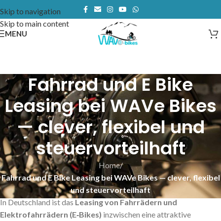
Skip to navigation
Skip to main content
MENU
Fahrrad und E Bike
Leasing bei WAVe Bikes
— clever, flexibel und
steuervorteilhaft
Home
/
Fahrrad und E Bike Leasing bei WAVe Bikes — clever, flexibel
und steuervorteilhaft
In Deutschland ist das
Leasing von Fahrrädern und
Elektrofahrrädern (E‑Bikes)
inzwischen eine attraktive