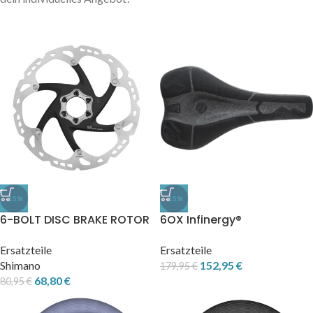
-15%
-15%
6-BOLT DISC BRAKE ROTOR
6OX Infinergy®
ICE TECHNOLOGIES SM-
ERGOWAVE® active 2.1
RT86
Ersatzteile
Ersatzteile
Shimano
152,95
€
179,95
€
68,80
€
80,95
€