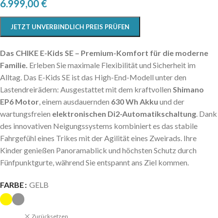
6.999,00
€
JETZT UNVERBINDLICH PREIS PRÜFEN
Das CHIKE E-Kids SE – Premium-Komfort für die moderne
Familie.
Erleben Sie maximale Flexibilität und Sicherheit im
Alltag. Das E-Kids SE ist das High-End-Modell unter den
Lastendreirädern: Ausgestattet mit dem kraftvollen
Shimano
EP6 Motor
, einem ausdauernden
630 Wh Akku
und der
wartungsfreien
elektronischen Di2-Automatikschaltung
. Dank
des innovativen Neigungssystems kombiniert es das stabile
Fahrgefühl eines Trikes mit der Agilität eines Zweirads. Ihre
Kinder genießen Panoramablick und höchsten Schutz durch
Fünfpunktgurte, während Sie entspannt ans Ziel kommen.
FARBE
GELB
Zurücksetzen