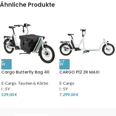
Ähnliche Produkte
Cargo Butterfly Bag 40
CARGO P12 ZR MAXI
cm
E-Cargo
,
Taschen & Körbe
E-Cargo
I : SY
I : SY
529,00
€
7.299,00
€