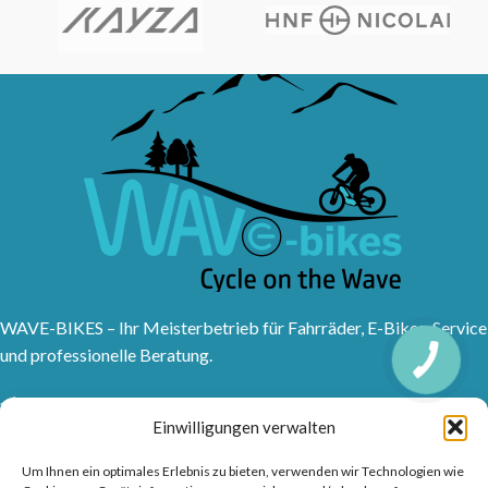
WAVE-BIKES – Ihr Meisterbetrieb für Fahrräder, E-Bikes, Service
und professionelle Beratung.
Sanddornweg 10, 53773 Hennef (Sieg)
Einwilligungen verwalten
Tel: 02242 9176417
Frankfurter Str. 1, 53721 Siegburg
Um Ihnen ein optimales Erlebnis zu bieten, verwenden wir Technologien wie
Tel: 02241315150