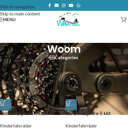
Skip to navigation
Skip to main content
MENU
Woom
Categories
Start
/
Produkte verschlagwortet mit „Woom“
Alle 4 Ergebnisse werden angezeigt
Seitenleiste anzeigen
-11%
-11%
Woom Explore 4 Mit
Woom Explore 5 Mit
Zubehör
Zubehör
Kinderfahrräder
Kinderfahrräder