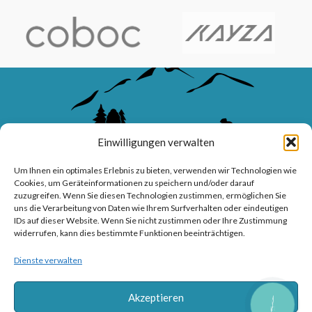
Einwilligungen verwalten
Um Ihnen ein optimales Erlebnis zu bieten, verwenden wir Technologien wie
Cookies, um Geräteinformationen zu speichern und/oder darauf
zuzugreifen. Wenn Sie diesen Technologien zustimmen, ermöglichen Sie
uns die Verarbeitung von Daten wie Ihrem Surfverhalten oder eindeutigen
IDs auf dieser Website. Wenn Sie nicht zustimmen oder Ihre Zustimmung
WAVE-BIKES – Ihr Meisterbetrieb für Fahrräder, E-Bikes, Service
widerrufen, kann dies bestimmte Funktionen beeinträchtigen.
und professionelle Beratung.
Dienste verwalten
Sanddornweg 10, 53773 Hennef (Sieg)
Tel: 02242 9176417
Akzeptieren
CALL
BUTTON