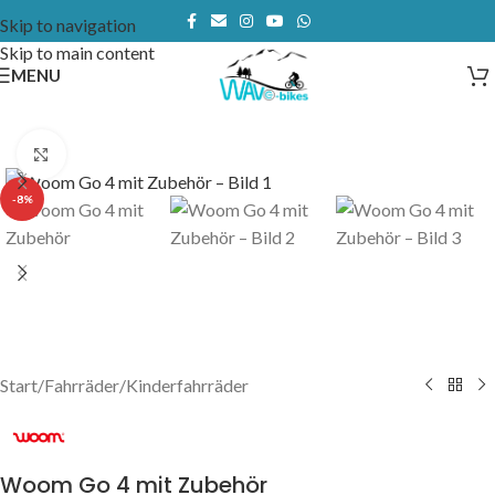
Skip to navigation
Skip to main content
MENU
Click to enlarge
-8%
Start
/
Fahrräder
/
Kinderfahrräder
Woom Go 4 mit Zubehör