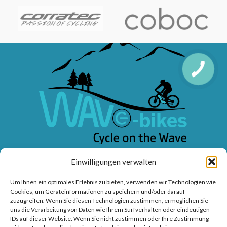
WAVE-BIKES – Ihr Meisterbetrieb für Fahrräder, E-Bikes, Service
Einwilligungen verwalten
und professionelle Beratung.
Um Ihnen ein optimales Erlebnis zu bieten, verwenden wir Technologien wie
Cookies, um Geräteinformationen zu speichern und/oder darauf
Sanddornweg 10, 53773 Hennef (Sieg)
zuzugreifen. Wenn Sie diesen Technologien zustimmen, ermöglichen Sie
Tel: 02242 9176417
uns die Verarbeitung von Daten wie Ihrem Surfverhalten oder eindeutigen
IDs auf dieser Website. Wenn Sie nicht zustimmen oder Ihre Zustimmung
Frankfurter Str. 1, 53721 Siegburg