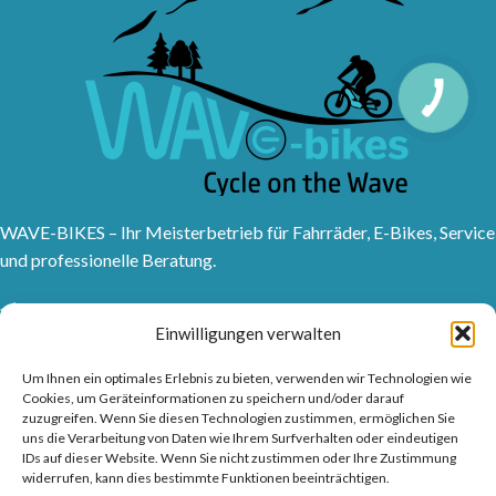
WAVE-BIKES – Ihr Meisterbetrieb für Fahrräder, E-Bikes, Service
und professionelle Beratung.
Sanddornweg 10, 53773 Hennef (Sieg)
Einwilligungen verwalten
Tel: 02242 9176417
Frankfurter Str. 1, 53721 Siegburg
Um Ihnen ein optimales Erlebnis zu bieten, verwenden wir Technologien wie
Tel: 02241315150
Cookies, um Geräteinformationen zu speichern und/oder darauf
zuzugreifen. Wenn Sie diesen Technologien zustimmen, ermöglichen Sie
info@wave-bikes.de
uns die Verarbeitung von Daten wie Ihrem Surfverhalten oder eindeutigen
IDs auf dieser Website. Wenn Sie nicht zustimmen oder Ihre Zustimmung
widerrufen, kann dies bestimmte Funktionen beeinträchtigen.