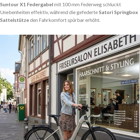
Suntour X1 Federgabel
mit 100 mm Federweg schluckt
Unebenheiten effektiv, während die gefederte
Satori Springbox
Sattelstütze
den Fahrkomfort spürbar erhöht.