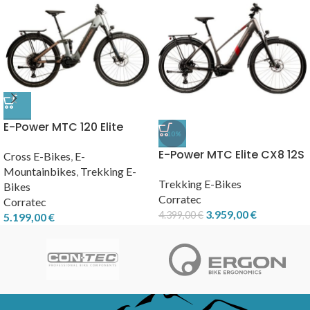
E-Power MTC 120 Elite
-10%
2026
E-Power MTC Elite CX8 12S
Cross E-Bikes
,
E-
Sport
Mountainbikes
,
Trekking E-
Trekking E-Bikes
Bikes
Corratec
Corratec
3.959,00
€
4.399,00
€
5.199,00
€