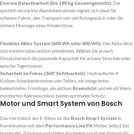
Enorme Belastbarkeit (bis 180 kg Gesamtgewicht):
Der
speziell verstärkte Aluminiumrahmen eignet sich ideal für
schwere Fahrer, den Transport von viel Reisegepäck oder die
sichere Montage eines Kindersitzes.
Flexibles Akku-System (600 Wh oder 800 Wh):
Der Akku lässt
sich komfortabel seitlich entnehmen. Wählen Sie je nach
Einsatzbereich die passende Kapazität für urbane Strecken oder
epische Tagestouren.
Sicherheit im Fokus (360° Sichtbarkeit):
Hydraulische 4-
Kolben-Scheibenbremsen von Tektro, ein integriertes
beleuchtetes Frontlogo, ein aktives
Bremslicht
und ein ab Werk
montiertes Rahmenschloss bieten optimalen Schutz.
Motor und Smart System von Bosch
Das Herzstück des E-Bikes ist das
Bosch Smart System
in
Kombination mit dem
Performance Line PX
Motor. Selbst bei
maximaler Zuladung und steilen Anstiegen sorgt der Antrieb für