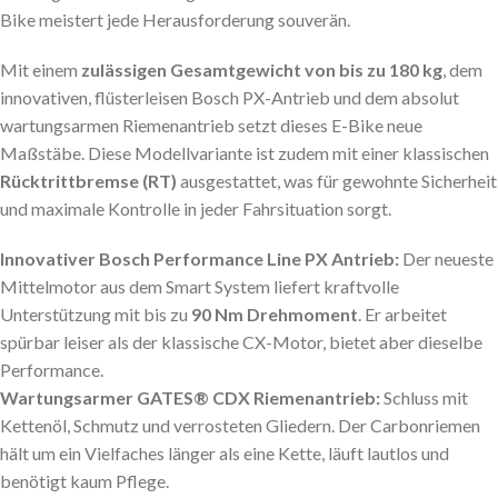
Bike meistert jede Herausforderung souverän.
Mit einem
zulässigen Gesamtgewicht von bis zu 180 kg
, dem
innovativen, flüsterleisen Bosch PX-Antrieb und dem absolut
wartungsarmen Riemenantrieb setzt dieses E-Bike neue
Maßstäbe. Diese Modellvariante ist zudem mit einer klassischen
Rücktrittbremse (RT)
ausgestattet, was für gewohnte Sicherheit
und maximale Kontrolle in jeder Fahrsituation sorgt.
Innovativer Bosch Performance Line PX Antrieb:
Der neueste
Mittelmotor aus dem Smart System liefert kraftvolle
Unterstützung mit bis zu
90 Nm Drehmoment
. Er arbeitet
spürbar leiser als der klassische CX-Motor, bietet aber dieselbe
Performance.
Wartungsarmer GATES® CDX Riemenantrieb:
Schluss mit
Kettenöl, Schmutz und verrosteten Gliedern. Der Carbonriemen
hält um ein Vielfaches länger als eine Kette, läuft lautlos und
benötigt kaum Pflege.