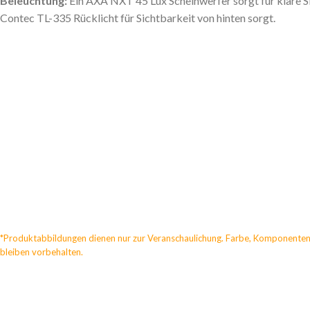
Beleuchtung:
Ein AXA NXT 45 Lux Scheinwerfer sorgt für klare S
Contec TL-335 Rücklicht für Sichtbarkeit von hinten sorgt.
*Produktabbildungen dienen nur zur Veranschaulichung. Farbe, Komponenten
bleiben vorbehalten.