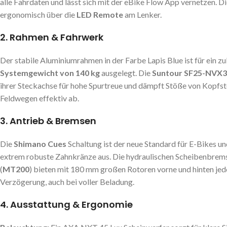
alle Fahrdaten und lässt sich mit der eBike Flow App vernetzen. D
ergonomisch über die
LED Remote
am Lenker.
2. Rahmen & Fahrwerk
Der stabile Aluminiumrahmen in der Farbe
Lapis Blue
ist für ein z
Systemgewicht von 140 kg
ausgelegt. Die
Suntour SF25-NVX
ihrer Steckachse für hohe Spurtreue und dämpft Stöße von Kopfst
Feldwegen effektiv ab.
3. Antrieb & Bremsen
Die
Shimano Cues
Schaltung ist der neue Standard für E-Bikes un
extrem robuste Zahnkränze aus. Die hydraulischen Scheibenbrem
(
MT200
) bieten mit 180 mm großen Rotoren vorne und hinten jed
Verzögerung, auch bei voller Beladung.
4. Ausstattung & Ergonomie