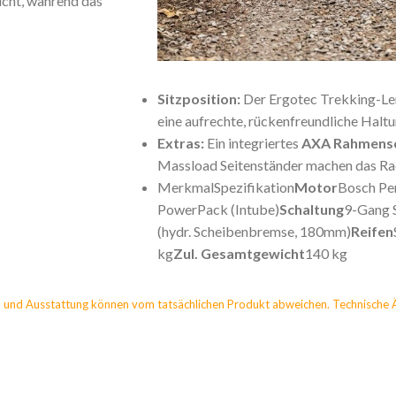
icht, während das
Sitzposition:
Der Ergotec Trekking-Len
eine aufrechte, rückenfreundliche Haltu
Extras:
Ein integriertes
AXA Rahmensc
Massload Seitenständer machen das Rad 
Merkmal
Spezifikation
Motor
Bosch Pe
PowerPack (Intube)
Schaltung
9-Gang 
(hydr. Scheibenbremse, 180mm)
Reifen
kg
Zul. Gesamtgewicht
140 kg
 und Ausstattung können vom tatsächlichen Produkt abweichen. Technische 