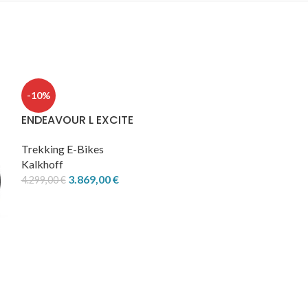
-10%
ENDEAVOUR L EXCITE
Trekking E-Bikes
Kalkhoff
3.869,00
€
4.299,00
€
-10%
ENDEAVOUR L