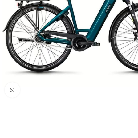
WÄHLEN SIE DEN TYP IHRES E-BIKES
City E-Bikes
Click to enlarge
Cross E-Bikes
HOT
E-Mountainbikes
Gravel E-Bikes
Trekking E-Bikes
E-Cargo