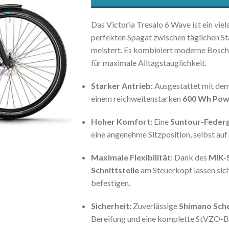
Das Victoria Tresalo 6 Wave ist ein viel
perfekten Spagat zwischen täglichen S
meistert. Es kombiniert moderne Bosch
für maximale Alltagstauglichkeit.
Starker Antrieb:
Ausgestattet mit de
einem reichweitenstarken
600 Wh Pow
Hoher Komfort:
Eine
Suntour-Feder
eine angenehme Sitzposition, selbst au
Maximale Flexibilität:
Dank des
MIK-
Schnittstelle
am Steuerkopf lassen sich
befestigen.
Sicherheit:
Zuverlässige
Shimano Sch
Bereifung und eine komplette StVZO-Be