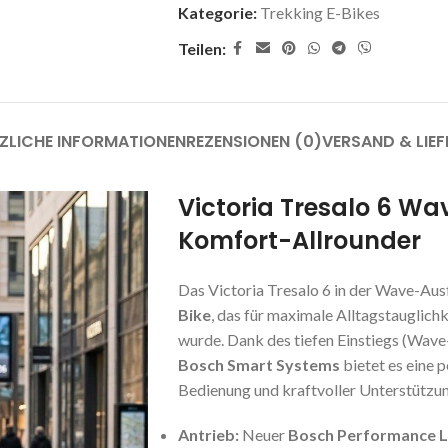
Kategorie:
Trekking E-Bikes
Teilen:
ZLICHE INFORMATIONEN
REZENSIONEN (0)
VERSAND & LIE
Victoria Tresalo 6 Wa
Komfort-Allrounder
Das Victoria Tresalo 6 in der Wave-Au
Bike
, das für maximale Alltagstauglich
wurde. Dank des tiefen Einstiegs (Wave
Bosch Smart Systems
bietet es eine p
Bedienung und kraftvoller Unterstützun
Antrieb:
Neuer
Bosch Performance L