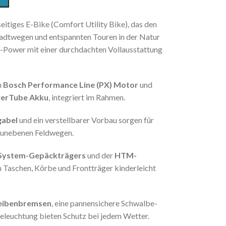
seitiges E-Bike (Comfort Utility Bike), das den
tadtwegen und entspannten Touren in der Natur
-Power mit einer durchdachten Vollausstattung
m
Bosch Performance Line (PX) Motor
und
erTube Akku
, integriert im Rahmen.
gabel
und ein verstellbarer Vorbau sorgen für
f unebenen Feldwegen.
System-Gepäckträgers
und der
HTM-
 Taschen, Körbe und Frontträger kinderleicht
eibenbremsen
, eine pannensichere Schwalbe-
leuchtung bieten Schutz bei jedem Wetter.