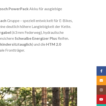
osch PowerPack
Akku für ausgiebige
fach
Gruppe – speziell entwickelt für E-Bikes,
eine deutlich höhere Langlebigkeit der Kette.
rgabel
(63 mm Federweg), hydraulische
nsichere
Schwalbe Energizer Plus
Reifen.
(
kindersitztauglich
) und die
HTM 2.0
le Frontträger.
Face
Email
Insta
YouT