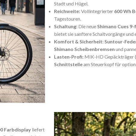
Stadt und Hügel.
Reichweite:
Vollintegrierter
600 Wh B
Tagestouren.
Schaltung:
Die neue
Shimano Cues 9-
bietet sie sanftere Schaltvorgänge und 
Komfort & Sicherheit:
Suntour-Fede
Shimano Scheibenbremsen
und panne
Lasten-Profi:
MIK-HD Gepäckträger 
Schnittstelle
am Steuerkopf für optiona
00 Farbdisplay
liefert