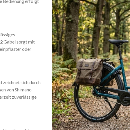
ie Bedienung erfolgt
ulässiges
32
Gabel sorgt mit
einpflaster oder
d zeichnet sich durch
sen von Shimano
erzeit zuverlässige