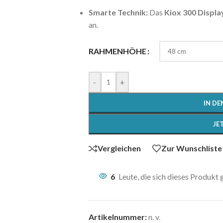
Smarte Technik:
Das
Kiox 300 Displa
an.
RAHMENHÖHE
-
+
IN D
JE
Vergleichen
Zur Wunschliste
6
Leute, die sich dieses Produkt
Artikelnummer:
n. v.