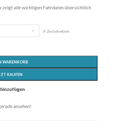
Mobilitätslösungen
y
zeigt alle wichtigen Fahrdaten übersichtlich
Elektrische Freiheit neu definiert.
MEHR ANZEIGEN
Zurücksetzen
EN WARENKORB
TZT KAUFEN
 hinzufügen
 gerade ansehen!