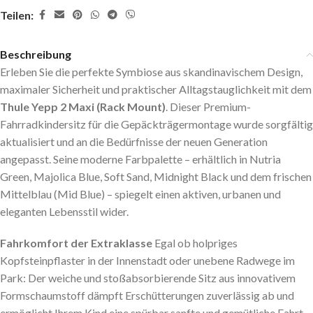
Teilen:
Beschreibung
Erleben Sie die perfekte Symbiose aus skandinavischem Design,
maximaler Sicherheit und praktischer Alltagstauglichkeit mit dem
Thule Yepp 2 Maxi (Rack Mount)
. Dieser Premium-
Fahrradkindersitz für die Gepäckträgermontage wurde sorgfältig
aktualisiert und an die Bedürfnisse der neuen Generation
angepasst. Seine moderne Farbpalette – erhältlich in
Nutria
Green, Majolica Blue, Soft Sand, Midnight Black
und dem frischen
Mittelblau (Mid Blue)
– spiegelt einen aktiven, urbanen und
eleganten Lebensstil wider.
Fahrkomfort der Extraklasse
Egal ob holpriges
Kopfsteinpflaster in der Innenstadt oder unebene Radwege im
Park: Der weiche und stoßabsorbierende Sitz aus innovativem
Formschaumstoff dämpft Erschütterungen zuverlässig ab und
ermöglicht Ihrem Kind eine spürbar sanfte und gemütliche Fahrt.