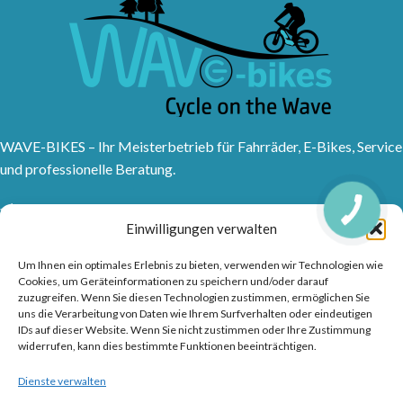
WAVE-BIKES – Ihr Meisterbetrieb für Fahrräder, E-Bikes, Service
und professionelle Beratung.
Sanddornweg 10, 53773 Hennef (Sieg)
Einwilligungen verwalten
Tel: 02242 9176417
Frankfurter Str. 1, 53721 Siegburg
Um Ihnen ein optimales Erlebnis zu bieten, verwenden wir Technologien wie
Tel: 02241315150
Cookies, um Geräteinformationen zu speichern und/oder darauf
zuzugreifen. Wenn Sie diesen Technologien zustimmen, ermöglichen Sie
info@wave-bikes.de
uns die Verarbeitung von Daten wie Ihrem Surfverhalten oder eindeutigen
IDs auf dieser Website. Wenn Sie nicht zustimmen oder Ihre Zustimmung
widerrufen, kann dies bestimmte Funktionen beeinträchtigen.
RAD & TRENDS
Dienste verwalten