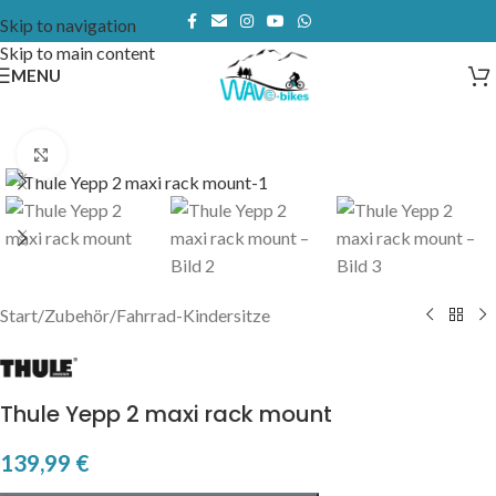
Skip to navigation
Skip to main content
MENU
Click to enlarge
Start
/
Zubehör
/
Fahrrad-Kindersitze
Thule Yepp 2 maxi rack mount
139,99
€