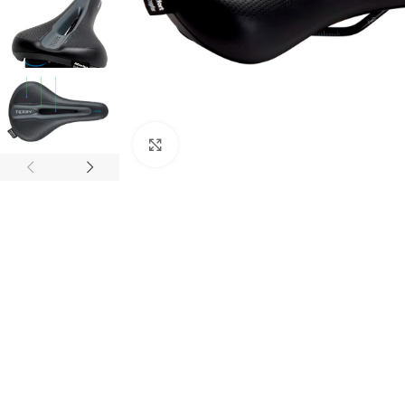
Click to enlarge
WÄHLEN SIE DEN TYP IHRES E-BIKES
City E-Bikes
Cross E-Bikes
HOT
E-Mountainbikes
Gravel E-Bikes
Trekking E-Bikes
E-Cargo