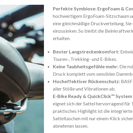
Perfekte Symbiose: ErgoFoam & Co
hochwertigem ErgoFoam-Sitzschaum und
eine gleichmäßige Druckverteilung. Sie
einzusinken. So bleibt die Beinkraftverl
erhalten.
Bester Langstreckenkomfort:
Entwic
Touren-, Trekking- und E-Bikes.
Keine Taubheitsgefühle mehr:
Die mä
Druck komplett vom sensiblen Dammbe
Hocheffektiver Rückenschutz:
BASF 
aller Stöße und Vibrationen ab.
E-Bike Ready & QuickClick™ System
eignet sich der Sattel hervorragend für
praktisches Highlight ist die integrie
Satteltaschen mit nur einem Klick sich
abnehmen lassen.