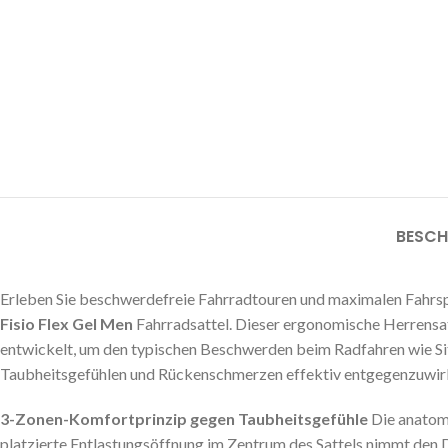
BESCH
Erleben Sie beschwerdefreie Fahrradtouren und maximalen Fahr
Fisio Flex Gel Men
Fahrradsattel. Dieser ergonomische Herrensat
entwickelt, um den typischen Beschwerden beim Radfahren wie Si
Taubheitsgefühlen und Rückenschmerzen effektiv entgegenzuwir
3-Zonen-Komfortprinzip gegen Taubheitsgefühle
Die anatom
platzierte Entlastungsöffnung im Zentrum des Sattels nimmt den 