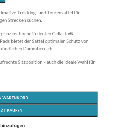
ltimative Trekking- und Tourensattel für
gen Strecken suchen.
rinzips, hocheffizienten Cellasto®-
ds bietet der Sattel optimalen Schutz vor
mpfindlichen Dammbereich.
rechte Sitzposition – auch die ideale Wahl für
EN WARENKORB
TZT KAUFEN
 hinzufügen