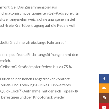
mfort Gel
Das Zusammenspiel aus
 anatomisch positionierten Gel-Pads sorgt für
 sitzen angenehm weich, ohne unangenehm tief
ust-freie Kraftübertragung auf die Pedale voll
kelt für schmerzfreie, lange Fahrten auf
nnerspezifische Entlastungsöffnung nimmt den
reich.
Cellasto® Stoßdämpfer federn bis zu 75 %
Face
Durch seinen hohen Langstreckenkomfort
 Touren- und Trekking-E-Bikes. Ein weiteres
Email
rte QuickClick™-Aufnahme, mit der sich Topeak®
er befestigen und per Knopfdruck wieder
Insta
YouT