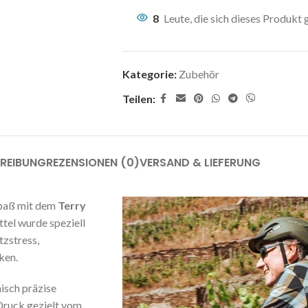
8
Leute, die sich dieses Produkt
Kategorie:
Zubehör
Teilen:
REIBUNG
REZENSIONEN (0)
VERSAND & LIEFERUNG
spaß mit dem
Terry
tel wurde speziell
tzstress,
ken.
isch präzise
Druck gezielt vom