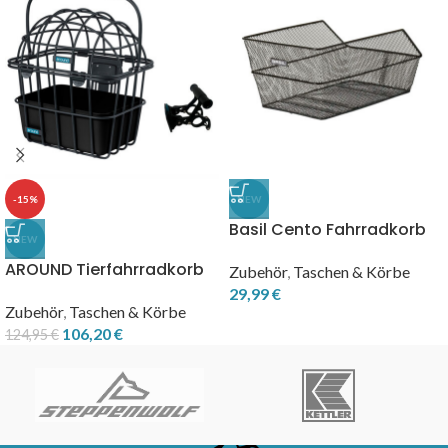
-15%
NEW
Basil Cento Fahrradkorb
NEW
hinten schwarz
AROUND Tierfahrradkorb
Zubehör
,
Taschen & Körbe
vorne LUNA VR inkl. ACE
29,99
€
Lenkerhalter
Zubehör
,
Taschen & Körbe
106,20
€
124,95
€