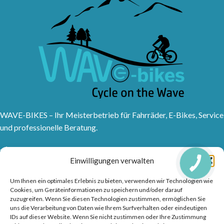
WAVE-BIKES – Ihr Meisterbetrieb für Fahrräder, E-Bikes, Service
und professionelle Beratung.
Sanddornweg 10, 53773 Hennef (Sieg)
Einwilligungen verwalten
Tel: 02242 9176417
Frankfurter Str. 1, 53721 Siegburg
Um Ihnen ein optimales Erlebnis zu bieten, verwenden wir Technologien wie
Tel: 02241315150
Cookies, um Geräteinformationen zu speichern und/oder darauf
zuzugreifen. Wenn Sie diesen Technologien zustimmen, ermöglichen Sie
info@wave-bikes.de
uns die Verarbeitung von Daten wie Ihrem Surfverhalten oder eindeutigen
IDs auf dieser Website. Wenn Sie nicht zustimmen oder Ihre Zustimmung