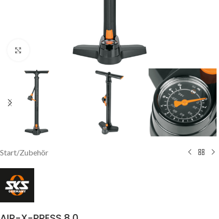
Click to enlarge
Start
/
Zubehör
AIR-X-PRESS 8.0