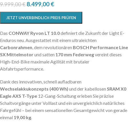
8.499,00
€
9.999,00
€
JETZT UNVERBINDLICH PREIS PRÜFEN
Das
CONWAY Ryvon LT 10.0
definiert die Zukunft der Light E-
Enduros neu. Ausgestattet mit einem ultraleichten
Carbonrahmen
, dem revolutionären
BOSCH Performance Line
SX Mittelmotor
und satten
170 mm Federweg
vereint dieses
High-End-Bike maximale Agilität mit brutaler
Abfahrtsperformance.
Dank des innovativen, schnell aufladbaren
Wechselakkukonzepts (400 Wh)
und der kabellosen
SRAM X0
Eagle AXS T-Type
12-Gang-Schaltung erleben Sie präzise
Schaltvorgänge unter Volllast und ein unvergleichlich natürliches
Fahrgefühl – bei einem sensationellen Gesamtgewicht von gerade
einmal
19,00 kg
.