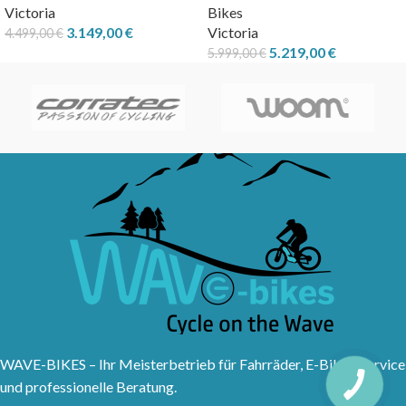
Victoria
Bikes
3.149,00
€
Victoria
4.499,00
€
5.219,00
€
5.999,00
€
WAVE-BIKES – Ihr Meisterbetrieb für Fahrräder, E-Bikes, Service
und professionelle Beratung.