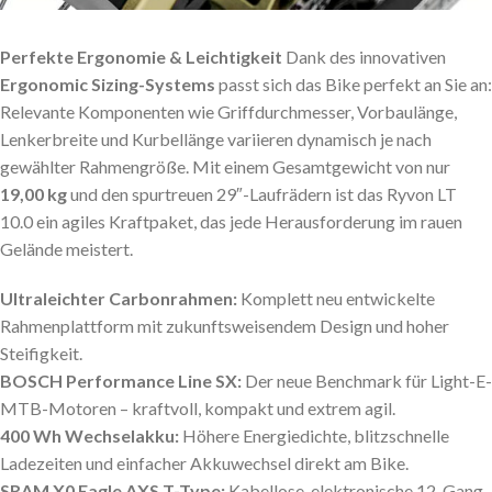
Perfekte Ergonomie & Leichtigkeit
Dank des innovativen
Ergonomic Sizing-Systems
passt sich das Bike perfekt an Sie an:
Relevante Komponenten wie Griffdurchmesser, Vorbaulänge,
Lenkerbreite und Kurbellänge variieren dynamisch je nach
gewählter Rahmengröße. Mit einem Gesamtgewicht von nur
19,00 kg
und den spurtreuen 29″-Laufrädern ist das Ryvon LT
10.0 ein agiles Kraftpaket, das jede Herausforderung im rauen
Gelände meistert.
Ultraleichter Carbonrahmen:
Komplett neu entwickelte
Rahmenplattform mit zukunftsweisendem Design und hoher
Steifigkeit.
BOSCH Performance Line SX:
Der neue Benchmark für Light-E-
MTB-Motoren – kraftvoll, kompakt und extrem agil.
400 Wh Wechselakku:
Höhere Energiedichte, blitzschnelle
Ladezeiten und einfacher Akkuwechsel direkt am Bike.
SRAM X0 Eagle AXS T-Type:
Kabellose, elektronische 12-Gang-