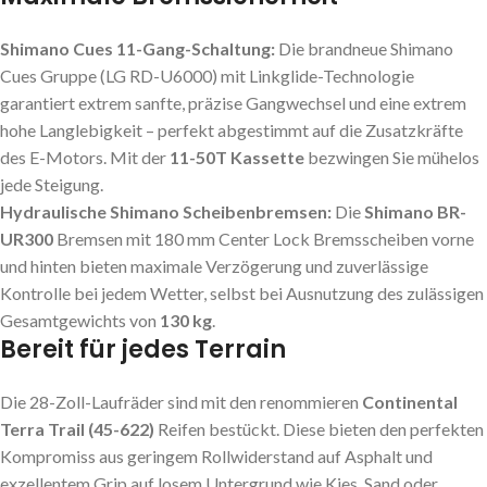
Shimano Cues 11-Gang-Schaltung:
Die brandneue Shimano
Cues Gruppe (LG RD-U6000) mit Linkglide-Technologie
garantiert extrem sanfte, präzise Gangwechsel und eine extrem
hohe Langlebigkeit – perfekt abgestimmt auf die Zusatzkräfte
des E-Motors. Mit der
11-50T Kassette
bezwingen Sie mühelos
jede Steigung.
Hydraulische Shimano Scheibenbremsen:
Die
Shimano BR-
UR300
Bremsen mit 180 mm Center Lock Bremsscheiben vorne
und hinten bieten maximale Verzögerung und zuverlässige
Kontrolle bei jedem Wetter, selbst bei Ausnutzung des zulässigen
Gesamtgewichts von
130 kg
.
Bereit für jedes Terrain
Die 28-Zoll-Laufräder sind mit den renommieren
Continental
Terra Trail (45-622)
Reifen bestückt. Diese bieten den perfekten
Kompromiss aus geringem Rollwiderstand auf Asphalt und
exzellentem Grip auf losem Untergrund wie Kies, Sand oder