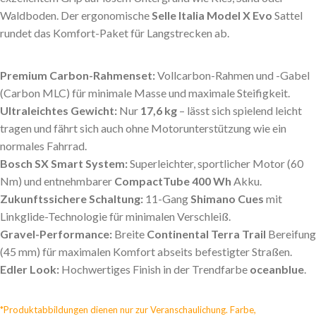
Waldboden. Der ergonomische
Selle Italia Model X Evo
Sattel
rundet das Komfort-Paket für Langstrecken ab.
Premium Carbon-Rahmenset:
Vollcarbon-Rahmen und -Gabel
(Carbon MLC) für minimale Masse und maximale Steifigkeit.
Ultraleichtes Gewicht:
Nur
17,6 kg
– lässt sich spielend leicht
tragen und fährt sich auch ohne Motorunterstützung wie ein
normales Fahrrad.
Bosch SX Smart System:
Superleichter, sportlicher Motor (60
Nm) und entnehmbarer
CompactTube 400 Wh
Akku.
Zukunftssichere Schaltung:
11-Gang
Shimano Cues
mit
Linkglide-Technologie für minimalen Verschleiß.
Gravel-Performance:
Breite
Continental Terra Trail
Bereifung
(45 mm) für maximalen Komfort abseits befestigter Straßen.
Edler Look:
Hochwertiges Finish in der Trendfarbe
oceanblue
.
*Produktabbildungen dienen nur zur Veranschaulichung. Farbe,