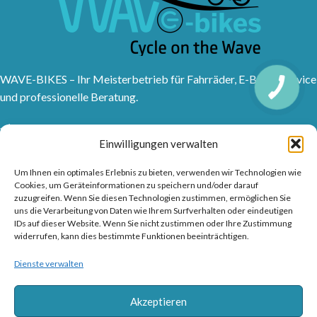
WAVE-BIKES – Ihr Meisterbetrieb für Fahrräder, E-Bikes, Service
und professionelle Beratung.
Sanddornweg 10, 53773 Hennef (Sieg)
Einwilligungen verwalten
Tel: 02242 9176417
Frankfurter Str. 1, 53721 Siegburg
Um Ihnen ein optimales Erlebnis zu bieten, verwenden wir Technologien wie
Tel: 02241315150
Cookies, um Geräteinformationen zu speichern und/oder darauf
info@wave-bikes.de
zuzugreifen. Wenn Sie diesen Technologien zustimmen, ermöglichen Sie
uns die Verarbeitung von Daten wie Ihrem Surfverhalten oder eindeutigen
IDs auf dieser Website. Wenn Sie nicht zustimmen oder Ihre Zustimmung
widerrufen, kann dies bestimmte Funktionen beeinträchtigen.
RAD & TRENDS
Dienste verwalten
FUSSZEILENMENÜ
Akzeptieren
NÜTZLICHE LINKS