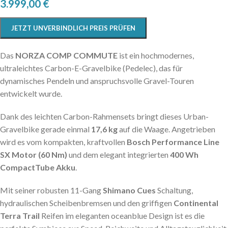
3.999,00
€
JETZT UNVERBINDLICH PREIS PRÜFEN
Das
NORZA COMP COMMUTE
ist ein hochmodernes,
ultraleichtes Carbon-E-Gravelbike (Pedelec), das für
dynamisches Pendeln und anspruchsvolle Gravel-Touren
entwickelt wurde.
Dank des leichten Carbon-Rahmensets bringt dieses Urban-
Gravelbike gerade einmal
17,6 kg
auf die Waage. Angetrieben
wird es vom kompakten, kraftvollen
Bosch Performance Line
SX Motor (60 Nm)
und dem elegant integrierten
400 Wh
CompactTube Akku
.
Mit seiner robusten 11-Gang
Shimano Cues
Schaltung,
hydraulischen Scheibenbremsen und den griffigen
Continental
Terra Trail
Reifen im eleganten
oceanblue
Design ist es die