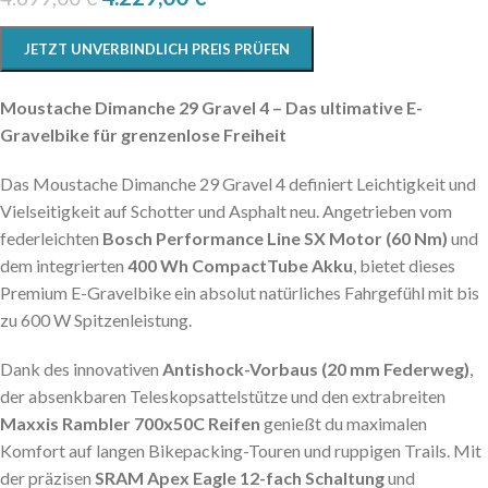
JETZT UNVERBINDLICH PREIS PRÜFEN
Moustache Dimanche 29 Gravel 4 – Das ultimative E-
Gravelbike für grenzenlose Freiheit
Das Moustache Dimanche 29 Gravel 4 definiert Leichtigkeit und
Vielseitigkeit auf Schotter und Asphalt neu. Angetrieben vom
federleichten
Bosch Performance Line SX Motor (60 Nm)
und
dem integrierten
400 Wh CompactTube Akku
, bietet dieses
Premium E-Gravelbike ein absolut natürliches Fahrgefühl mit bis
zu 600 W Spitzenleistung.
Dank des innovativen
Antishock-Vorbaus (20 mm Federweg)
,
der absenkbaren Teleskopsattelstütze und den extrabreiten
Maxxis Rambler 700x50C Reifen
genießt du maximalen
Komfort auf langen Bikepacking-Touren und ruppigen Trails. Mit
der präzisen
SRAM Apex Eagle 12-fach Schaltung
und