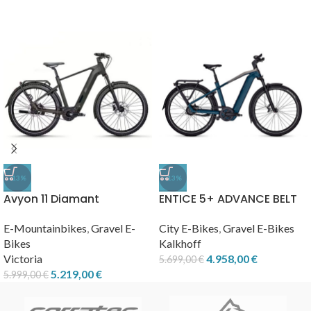
-13%
-13%
Avyon 11 Diamant
ENTICE 5+ ADVANCE BELT
E-Mountainbikes
,
Gravel E-
City E-Bikes
,
Gravel E-Bikes
Bikes
Kalkhoff
Victoria
4.958,00
€
5.699,00
€
5.219,00
€
5.999,00
€