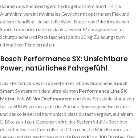
Rahmen aus hochwertigem, hydrogeformtem 6061 T4-T6
Aluminium vereint minimales Gewicht mit optimalem Flex und
agilem Handling. Du hast die Wahl: Nutze das Bike im cleanen
Sport-Look oder rüste es dank cleverer Montagepunkte für
Schutzbleche und Packtaschen (bis zu 20 kg Zuladung) zum
ultimativen Pendlerrad um.
Bosch Performance SX: Unsichtbare
Power, natürliches Fahrgefühl
Das Herzstück des E-Gravelbrakes ist das brandneue
Bosch
Smart System
mit dem ultraleichten
Performance Line SX
Motor
. Mit
60 Nm Drehmoment
und einer Spitzenleistung von
bis zu 600 W vervierfacht der Antrieb deine eigene Beinkraft –
und das so leise und harmonisch, dass du fast vergisst, auf einem
E-Bike zu sitzen. Gesteuert wird das System intuitiv über den
dezenten System Controller im Oberrohr, die Mini Remote am
Lenker und das gestochen scharfe
Bosch Kiox 300 Display
. Der