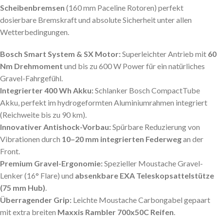
Scheibenbremsen
(160 mm Paceline Rotoren) perfekt
dosierbare Bremskraft und absolute Sicherheit unter allen
Wetterbedingungen.
Bosch Smart System & SX Motor:
Superleichter Antrieb mit
60
Nm Drehmoment
und bis zu 600 W Power für ein natürliches
Gravel-Fahrgefühl.
Integrierter 400 Wh Akku:
Schlanker Bosch CompactTube
Akku, perfekt im hydrogeformten Aluminiumrahmen integriert
(Reichweite bis zu 90 km).
Innovativer Antishock-Vorbau:
Spürbare Reduzierung von
Vibrationen durch
10–20 mm integrierten Federweg
an der
Front.
Premium Gravel-Ergonomie:
Spezieller Moustache Gravel-
Lenker (16° Flare) und
absenkbare EXA Teleskopsattelstütze
(75 mm Hub)
.
Überragender Grip:
Leichte Moustache Carbongabel gepaart
mit extra breiten
Maxxis Rambler 700x50C Reifen
.