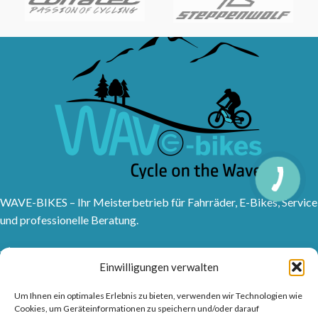
WAVE-BIKES – Ihr Meisterbetrieb für Fahrräder, E-Bikes, Service
und professionelle Beratung.
Sanddornweg 10, 53773 Hennef (Sieg)
Einwilligungen verwalten
Tel: 02242 9176417
Frankfurter Str. 1, 53721 Siegburg
Um Ihnen ein optimales Erlebnis zu bieten, verwenden wir Technologien wie
Tel: 02241315150
Cookies, um Geräteinformationen zu speichern und/oder darauf