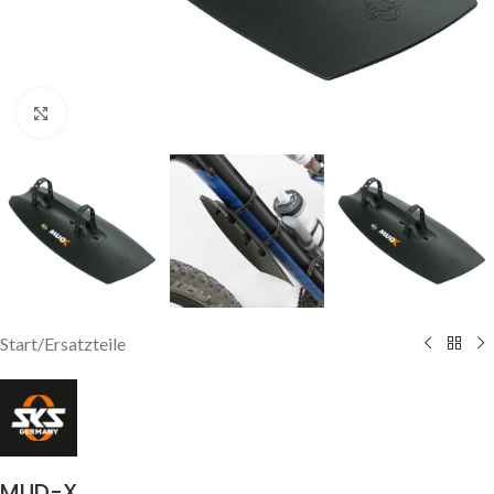
Click to enlarge
Start
/
Ersatzteile
MUD-X