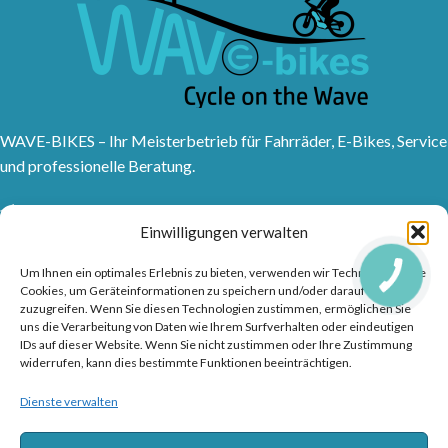
WAVE-BIKES – Ihr Meisterbetrieb für Fahrräder, E-Bikes, Service
und professionelle Beratung.
Sanddornweg 10, 53773 Hennef (Sieg)
Einwilligungen verwalten
Tel: 02242 9176417
Frankfurter Str. 1, 53721 Siegburg
Um Ihnen ein optimales Erlebnis zu bieten, verwenden wir Technologien wie
Tel: 02241315150
Cookies, um Geräteinformationen zu speichern und/oder darauf
zuzugreifen. Wenn Sie diesen Technologien zustimmen, ermöglichen Sie
info@wave-bikes.de
uns die Verarbeitung von Daten wie Ihrem Surfverhalten oder eindeutigen
IDs auf dieser Website. Wenn Sie nicht zustimmen oder Ihre Zustimmung
widerrufen, kann dies bestimmte Funktionen beeinträchtigen.
RAD & TRENDS
Dienste verwalten
FUSSZEILENMENÜ