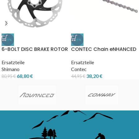
-15%
-15%
6-BOLT DISC BRAKE ROTOR
CONTEC Chain eNHANCED
ICE TECHNOLOGIES SM-
Drive eD.11+ 11-speed
RT86
Ersatzteile
Ersatzteile
Shimano
Contec
68,80
€
38,20
€
80,95
€
44,95
€