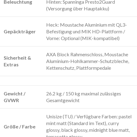
Beleuchtung
Hinten: Spanninga Presto2Guard
(Versorgung über Hauptakku)
Heck: Moustache Aluminium mit QL3-
Gepäckträger
Befestigung und MIK HD-Plattform /
Vorne: Optional (MIK-kompatibel)
AXA Block Rahmenschloss, Moustache
Sicherheit &
Aluminium-Hohlkammer-Schutzbleche,
Extras
Kettenschutz, Plattformpedale
Gewicht /
26.2 kg / 150 kg maximal zulässiges
GVWR
Gesamtgewicht
Unisize (TU) / Verfügbare Farben:
pastel
mint matt
(Standard im Text),
curry
Größe / Farbe
glossy
,
black glossy
,
midnight blue matt
,
terracotta glossy