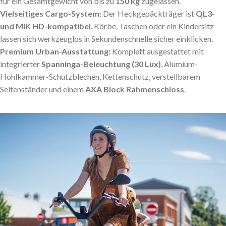
für ein Gesamtgewicht von bis zu
150 kg
zugelassen.
Vielseitiges Cargo-System:
Der Heckgepäckträger ist
QL3-
und MIK HD-kompatibel
. Körbe, Taschen oder ein Kindersitz
lassen sich werkzeuglos in Sekundenschnelle sicher einklicken.
Premium Urban-Ausstattung:
Komplett ausgestattet mit
integrierter
Spanninga-Beleuchtung (30 Lux)
, Alumium-
Hohlkammer-Schutzblechen, Kettenschutz, verstellbarem
Seitenständer und einem
AXA Block Rahmenschloss
.