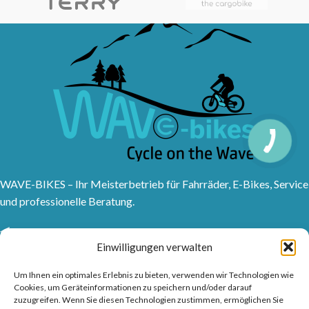
WAVE-BIKES – Ihr Meisterbetrieb für Fahrräder, E-Bikes, Service
und professionelle Beratung.
Sanddornweg 10, 53773 Hennef (Sieg)
Einwilligungen verwalten
Tel: 02242 9176417
Frankfurter Str. 1, 53721 Siegburg
Um Ihnen ein optimales Erlebnis zu bieten, verwenden wir Technologien wie
Tel: 02241315150
Cookies, um Geräteinformationen zu speichern und/oder darauf
info@wave-bikes.de
zuzugreifen. Wenn Sie diesen Technologien zustimmen, ermöglichen Sie