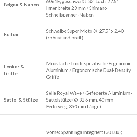
6061E, geschweißt, 32-Loch, 27.5″,
Felgen & Naben
Innenbreite 23 mm / Shimano
Schnellspanner-Naben
Schwalbe Super Moto-X, 27.5″ x 2.40
Reifen
(robust und breit)
Moustache Lundi-spezifische Ergonomie,
Lenker &
Aluminium / Ergonomische Dual-Density
Griffe
Griffe
Selle Royal Wave / Gefederte Aluminium-
Sattel & Stütze
Sattelstütze (Ø 31,6 mm, 40 mm
Federweg, 350 mm Länge)
Vorne: Spanninga integriert (30 Lux);