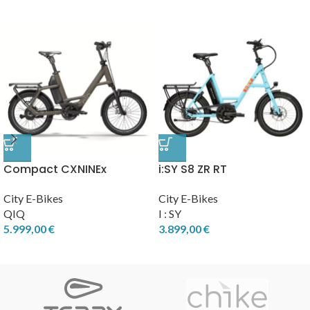
Compact CXNINEx
i:SY S8 ZR RT
City E-Bikes
City E-Bikes
QIQ
I : SY
5.999,00
€
3.899,00
€