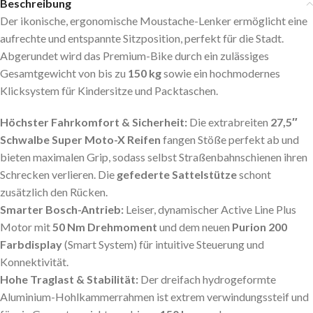
Beschreibung
Der ikonische, ergonomische Moustache-Lenker ermöglicht eine
aufrechte und entspannte Sitzposition, perfekt für die Stadt.
Abgerundet wird das Premium-Bike durch ein zulässiges
Gesamtgewicht von bis zu
150 kg
sowie ein hochmodernes
Klicksystem für Kindersitze und Packtaschen.
Höchster Fahrkomfort & Sicherheit:
Die extrabreiten
27,5″
Schwalbe Super Moto-X Reifen
fangen Stöße perfekt ab und
bieten maximalen Grip, sodass selbst Straßenbahnschienen ihren
Schrecken verlieren. Die
gefederte Sattelstütze
schont
zusätzlich den Rücken.
Smarter Bosch-Antrieb:
Leiser, dynamischer Active Line Plus
Motor mit
50 Nm Drehmoment
und dem neuen
Purion 200
Farbdisplay
(Smart System) für intuitive Steuerung und
Konnektivität.
Hohe Traglast & Stabilität:
Der dreifach hydrogeformte
Aluminium-Hohlkammerrahmen ist extrem verwindungssteif und