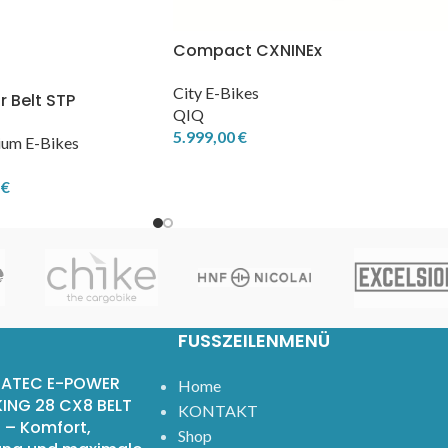
Compact CXNINEx
City E-Bikes
 Belt STP
QIQ
5.999,00
€
um E-Bikes
0
€
FUSSZEILENMENÜ
ATEC E-POWER
Home
ING 28 CX8 BELT
KONTAKT
 – Komfort,
Shop