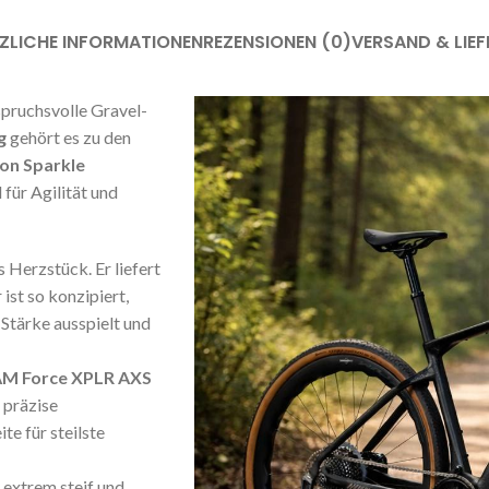
ZLICHE INFORMATIONEN
REZENSIONEN (0)
VERSAND & LIE
pruchsvolle Gravel-
g
gehört es zu den
on Sparkle
für Agilität und
 Herzstück. Er liefert
r ist so konzipiert,
 Stärke ausspielt und
M Force XPLR AXS
 präzise
e für steilste
extrem steif und