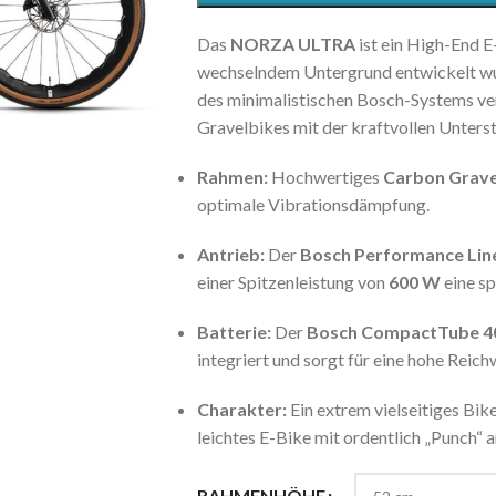
Das
NORZA ULTRA
ist ein High-End 
wechselndem Untergrund entwickelt wu
des minimalistischen Bosch-Systems vere
Gravelbikes mit der kraftvollen Unters
Rahmen:
Hochwertiges
Carbon Grave
optimale Vibrationsdämpfung.
Antrieb:
Der
Bosch Performance Lin
einer Spitzenleistung von
600 W
eine sp
Batterie:
Der
Bosch CompactTube 4
integriert und sorgt für eine hohe Rei
Charakter:
Ein extrem vielseitiges Bike
leichtes E-Bike mit ordentlich „Punch“ 
RAHMENHÖHE