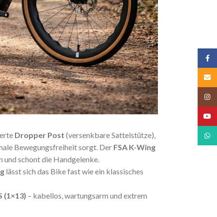
Face
Email
Insta
YouT
ierte
Dropper Post
(versenkbare Sattelstütze),
What
male Bewegungsfreiheit sorgt. Der
FSA K-Wing
n und schont die Handgelenke.
kg
lässt sich das Bike fast wie ein klassisches
 (1×13)
– kabellos, wartungsarm und extrem