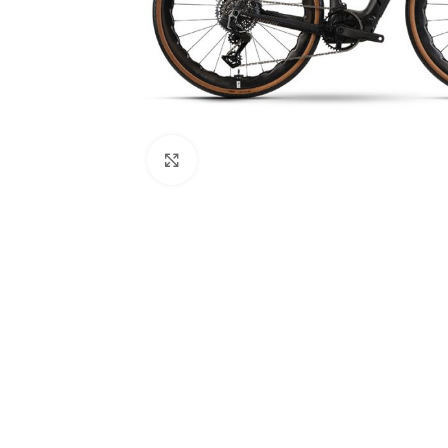
Click to enlarge
WÄHLEN SIE DEN TYP IHRES E-BIKES
City E-Bikes
Cross E-Bikes
HOT
E-Mountainbikes
Gravel E-Bikes
Trekking E-Bikes
E-Cargo