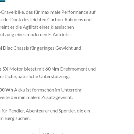
E-Gravelbike, das für maximale Performance auf
rde. Dank des leichten Carbon-Rahmens und
int es die Agilität eines klassischen
tützung eines modernen E-Antriebs.
l Disc
Chassis für geringes Gewicht und
e SX
Motor bietet mit
60 Nm
Drehmoment und
ortliche, natürliche Unterstützung.
00 Wh
Akku ist formschön im Unterrohr
chweite bei minimalem Zusatzgewicht.
 für Pendler, Abenteurer und Sportler, die ein
am Berg suchen.