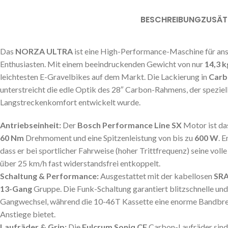
BESCHREIBUNG
ZUSÄT
Das
NORZA ULTRA
ist eine High-Performance-Maschine für ans
Enthusiasten. Mit einem beeindruckenden Gewicht von nur
14,3 k
leichtesten E-Gravelbikes auf dem Markt. Die Lackierung in
Carb
unterstreicht die edle Optik des 28″ Carbon-Rahmens, der speziell 
Langstreckenkomfort entwickelt wurde.
Antriebseinheit:
Der
Bosch Performance Line SX
Motor ist das
60 Nm
Drehmoment und eine Spitzenleistung von bis zu
600 W
. E
dass er bei sportlicher Fahrweise (hoher Trittfrequenz) seine volle
über 25 km/h fast widerstandsfrei entkoppelt.
Schaltung & Performance:
Ausgestattet mit der kabellosen
SRA
13-Gang
Gruppe. Die Funk-Schaltung garantiert blitzschnelle und
Gangwechsel, während die 10-46T Kassette eine enorme Bandbreit
Anstiege bietet.
Laufräder & Grip:
Die
Fulcrum Soniq CF
Carbon-Laufräder sind 