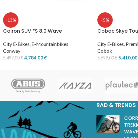
-13%
-5%
Cairon SUV FS 8.0 Wave
Coboc Skye Tour
City E-Bikes
,
E-Mountainbikes
City E-Bikes
,
Premi
Conway
Cobok
4.784,00
€
5.410,0
5.499,00
€
5.699,00
€
RAD & TRENDS
CORR
TREKK
WAVE