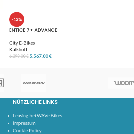
FYBRON 5 Wa
-13%
City E-Bikes
ENTICE 7+ ADVANCE
Victoria
6.990,00
€
City E-Bikes
Kalkhoff
5.567,00
€
6.399,00
€
NÜTZLICHE LINKS
Leasing bei WAVe Bikes
Impressum
Cookie Policy