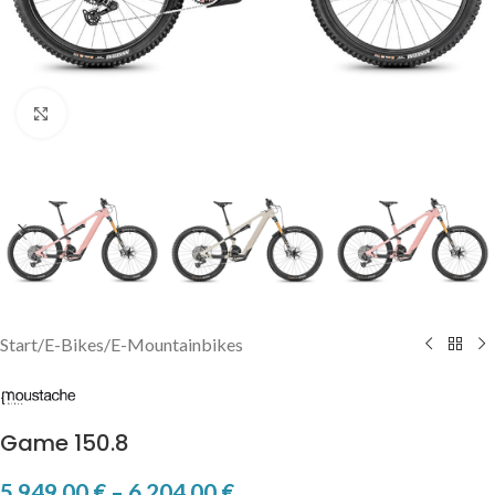
Click to enlarge
Start
/
E-Bikes
/
E-Mountainbikes
Game 150.8
5.949,00
€
–
6.204,00
€