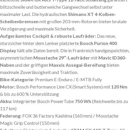
blitzschnelle und butterweiche Gangwechsel selbst unter
maximaler Last. Die hydraulischen
Shimano XT 4-Kolben-
Scheibenbremsen
mit großen 203-mm-Rotoren bieten brutale
Verzögerung und maximale Sicherheit.
Aufgeräumtes Cockpit & robuste Laufräder:
Das neue,
sturzsicher hinter dem Lenker platzierte
Bosch Purion 400
Display
hält alle Daten bereit. Die in Frankreich handgespeichten,
asymmetrischen
Moustache 29″-Laufräder
mit
Mavic ID360-
Naben
und der griffigen
Maxxis Assegai-Bereifung
bieten
maximale Zuverlässigkeit und Traktion.
Bike-Kategorie:
Premium E-Enduro / E-MTB Fully
Motor:
Bosch Performance Line CX (Smart System) mit
120 Nm
& bis zu 600 % Unterstützung
Akku:
Integrierter Bosch PowerTube
750 Wh
(Reichweite bis zu
117 km)
Federung:
FOX 36 Factory Kashima (160 mm) / Moustache
Magic Grip Control (150 mm)