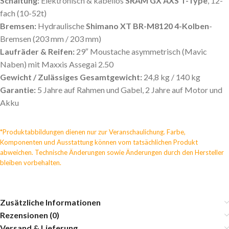
Schaltung:
Elektronisch & kabellos
SRAM GX AXS T-Type
, 12-
fach (10-52t)
Bremsen:
Hydraulische
Shimano XT BR-M8120 4-Kolben
-
Bremsen (203 mm / 203 mm)
Laufräder & Reifen:
29″ Moustache asymmetrisch (Mavic
Naben) mit Maxxis Assegai 2.50
Gewicht / Zulässiges Gesamtgewicht:
24,8 kg / 140 kg
Garantie:
5 Jahre auf Rahmen und Gabel, 2 Jahre auf Motor und
Akku
*Produktabbildungen dienen nur zur Veranschaulichung. Farbe,
Komponenten und Ausstattung können vom tatsächlichen Produkt
abweichen. Technische Änderungen sowie Änderungen durch den Hersteller
bleiben vorbehalten.
Zusätzliche Informationen
Rezensionen (0)
Versand & Lieferung