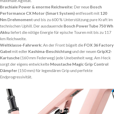
maximale Agilität.
Brachiale Power & enorme Reichweite:
Der neue
Bosch
Performance CX Motor (Smart System)
entfesselt mit
120
Nm Drehmoment
und bis zu 600 % Unterstützung pure Kraft im
technischen Uphill. Der ausdauernde
Bosch PowerTube 750 Wh
Akku
liefert die nötige Energie für epische Touren mit bis zu 117
km Reichweite.
Weltklasse-Fahrwerk:
An der Front bügelt die
FOX 36 Factory
Gabel
mit edler
Kashima-Beschichtung
und der neuen
GripX2-
Kartusche
(160 mm Federweg) jede Unebenheit weg. Am Heck
sorgt der eigens entwickelte
Moustache Magic Grip Control
Dämpfer
(150 mm) für legendären Grip und perfekte
Endprogressivität.