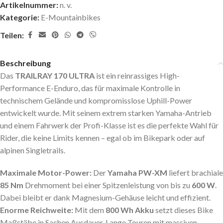
Artikelnummer:
n. v.
Kategorie:
E-Mountainbikes
Teilen:
Beschreibung
Das
TRAILRAY 170 ULTRA
ist ein reinrassiges High-
Performance E-Enduro, das für maximale Kontrolle in
technischem Gelände und kompromisslose Uphill-Power
entwickelt wurde. Mit seinem extrem starken Yamaha-Antrieb
und einem Fahrwerk der Profi-Klasse ist es die perfekte Wahl für
Rider, die keine Limits kennen – egal ob im Bikepark oder auf
alpinen Singletrails.
Maximale Motor-Power:
Der
Yamaha PW-XM
liefert brachiale
85 Nm
Drehmoment bei einer Spitzenleistung von bis zu
600 W
.
Dabei bleibt er dank Magnesium-Gehäuse leicht und effizient.
Enorme Reichweite:
Mit dem
800 Wh Akku
setzt dieses Bike
Maßstäbe in Sachen Ausdauer. Lange Touren mit massiven