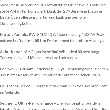
massiver Ausdauer und ist speziell für anspruchsvolle Trails und
steile Abfahrten konzipiert. Dank der 29″-Bereifung bietet es
beste Überrolleigenschaften und Laufruhe bei hohen
Geschwindigkeiten.
Motor:
Yamaha PW-XM
(250 W Dauerleistung / 600 W Peak) –
extrem kraftvoll mit
85 Nm
Drehmoment für steilste Anstiege.
Akku-Kapazität:
Gigantische
800 Wh
– ideal für sehr lange
Touren und viele Höhenmeter ohne Ladestopp.
Fahrwerk:
170 mm Federweg
(Fully) – schluckt grobe Brocken
und bietet Reserven im Bikepark oder auf technischen Trails.
Laufräder:
29 Zoll
– sorgt für maximale Traktion und Stabilität
im Gelände.
Segment:
Ultra-Performance
– Die Kombination aus dem
leichten Yamaha-Topmotor und dem riesigen Akku markiert die