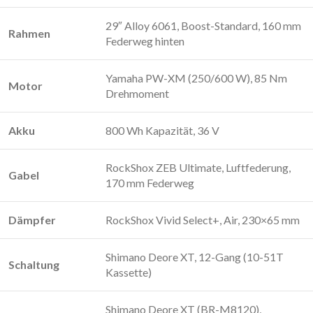
29″ Alloy 6061, Boost-Standard, 160 mm
Rahmen
Federweg hinten
Yamaha PW-XM (250/600 W), 85 Nm
Motor
Drehmoment
Akku
800 Wh Kapazität, 36 V
RockShox ZEB Ultimate, Luftfederung,
Gabel
170 mm Federweg
Dämpfer
RockShox Vivid Select+, Air, 230×65 mm
Shimano Deore XT, 12-Gang (10-51T
Schaltung
Kassette)
Shimano Deore XT (BR-M8120),