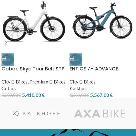
-5%
-13%
Coboc Skye Tour Belt STP
ENTICE 7+ ADVANCE
City E-Bikes
,
Premium E-Bikes
City E-Bikes
Cobok
Kalkhoff
5.410,00
€
5.567,00
€
5.699,00
€
6.399,00
€