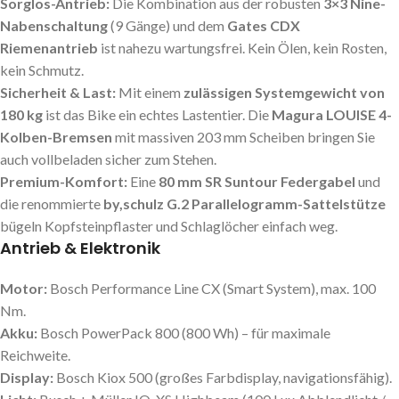
Sorglos-Antrieb:
Die Kombination aus der robusten
3×3 Nine-
Nabenschaltung
(9 Gänge) und dem
Gates CDX
Riemenantrieb
ist nahezu wartungsfrei. Kein Ölen, kein Rosten,
kein Schmutz.
Sicherheit & Last:
Mit einem
zulässigen Systemgewicht von
180 kg
ist das Bike ein echtes Lastentier. Die
Magura LOUISE 4-
Kolben-Bremsen
mit massiven 203 mm Scheiben bringen Sie
auch vollbeladen sicher zum Stehen.
Premium-Komfort:
Eine
80 mm SR Suntour Federgabel
und
die renommierte
by,schulz G.2 Parallelogramm-Sattelstütze
bügeln Kopfsteinpflaster und Schlaglöcher einfach weg.
Antrieb & Elektronik
Motor:
Bosch Performance Line CX (Smart System), max. 100
Nm.
Akku:
Bosch PowerPack 800 (800 Wh) – für maximale
Reichweite.
Display:
Bosch Kiox 500 (großes Farbdisplay, navigationsfähig).