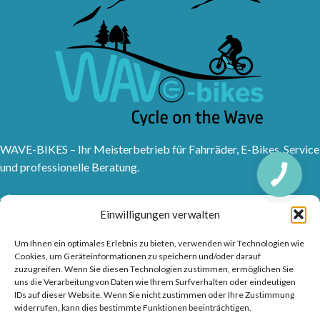
WAVE-BIKES – Ihr Meisterbetrieb für Fahrräder, E-Bikes, Service
und professionelle Beratung.
Sanddornweg 10, 53773 Hennef (Sieg)
Einwilligungen verwalten
Tel: 02242 9176417
Frankfurter Str. 1, 53721 Siegburg
Um Ihnen ein optimales Erlebnis zu bieten, verwenden wir Technologien wie
Tel: 02241315150
Cookies, um Geräteinformationen zu speichern und/oder darauf
zuzugreifen. Wenn Sie diesen Technologien zustimmen, ermöglichen Sie
info@wave-bikes.de
uns die Verarbeitung von Daten wie Ihrem Surfverhalten oder eindeutigen
IDs auf dieser Website. Wenn Sie nicht zustimmen oder Ihre Zustimmung
widerrufen, kann dies bestimmte Funktionen beeinträchtigen.