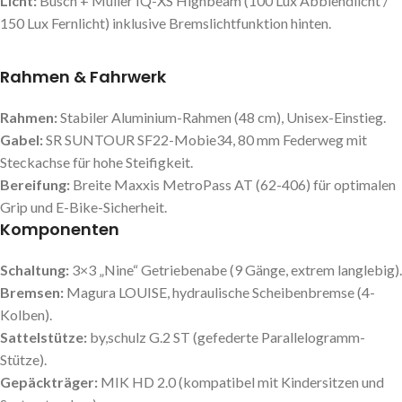
Licht:
Busch + Müller IQ-XS Highbeam (100 Lux Abblendlicht /
150 Lux Fernlicht) inklusive Bremslichtfunktion hinten.
Rahmen & Fahrwerk
Rahmen:
Stabiler Aluminium-Rahmen (48 cm), Unisex-Einstieg.
Gabel:
SR SUNTOUR SF22-Mobie34, 80 mm Federweg mit
Steckachse für hohe Steifigkeit.
Bereifung:
Breite Maxxis MetroPass AT (62-406) für optimalen
Grip und E-Bike-Sicherheit.
Komponenten
Schaltung:
3×3 „Nine“ Getriebenabe (9 Gänge, extrem langlebig).
Bremsen:
Magura LOUISE, hydraulische Scheibenbremse (4-
Kolben).
Sattelstütze:
by,schulz G.2 ST (gefederte Parallelogramm-
Stütze).
Gepäckträger:
MIK HD 2.0 (kompatibel mit Kindersitzen und