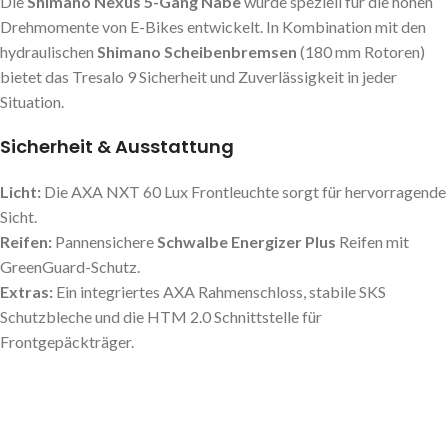
Die
Shimano Nexus 5-Gang Nabe
wurde speziell für die hohen
Drehmomente von E-Bikes entwickelt. In Kombination mit den
hydraulischen
Shimano Scheibenbremsen
(180 mm Rotoren)
bietet das Tresalo 9 Sicherheit und Zuverlässigkeit in jeder
Situation.
Sicherheit & Ausstattung
Licht:
Die AXA NXT 60 Lux Frontleuchte sorgt für hervorragende
Sicht.
Reifen:
Pannensichere
Schwalbe Energizer Plus
Reifen mit
GreenGuard-Schutz.
Extras:
Ein integriertes AXA Rahmenschloss, stabile SKS
Schutzbleche und die HTM 2.0 Schnittstelle für
Frontgepäckträger.