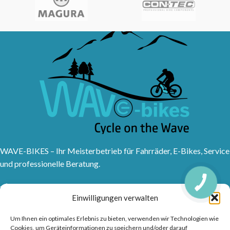
WAVE-BIKES – Ihr Meisterbetrieb für Fahrräder, E-Bikes, Service
und professionelle Beratung.
Sanddornweg 10, 53773 Hennef (Sieg)
Einwilligungen verwalten
Tel: 02242 9176417
Frankfurter Str. 1, 53721 Siegburg
Um Ihnen ein optimales Erlebnis zu bieten, verwenden wir Technologien wie
Tel: 02241315150
Cookies, um Geräteinformationen zu speichern und/oder darauf