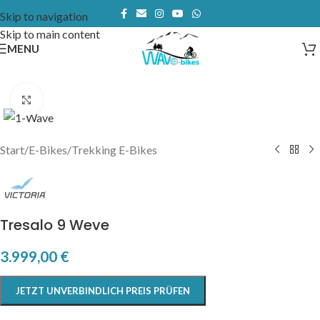
Skip to navigation
Skip to main content
MENU
Click to enlarge
Start
/
E-Bikes
/
Trekking E-Bikes
Tresalo 9 Weve
3.999,00
€
JETZT UNVERBINDLICH PREIS PRÜFEN