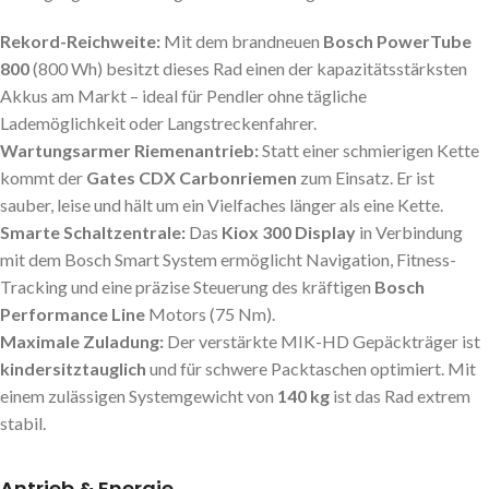
Rekord-Reichweite:
Mit dem brandneuen
Bosch PowerTube
800
(800 Wh) besitzt dieses Rad einen der kapazitätsstärksten
Akkus am Markt – ideal für Pendler ohne tägliche
Lademöglichkeit oder Langstreckenfahrer.
Wartungsarmer Riemenantrieb:
Statt einer schmierigen Kette
kommt der
Gates CDX Carbonriemen
zum Einsatz. Er ist
sauber, leise und hält um ein Vielfaches länger als eine Kette.
Smarte Schaltzentrale:
Das
Kiox 300 Display
in Verbindung
mit dem Bosch Smart System ermöglicht Navigation, Fitness-
Tracking und eine präzise Steuerung des kräftigen
Bosch
Performance Line
Motors (75 Nm).
Maximale Zuladung:
Der verstärkte MIK-HD Gepäckträger ist
kindersitztauglich
und für schwere Packtaschen optimiert. Mit
einem zulässigen Systemgewicht von
140 kg
ist das Rad extrem
stabil.
Antrieb & Energie