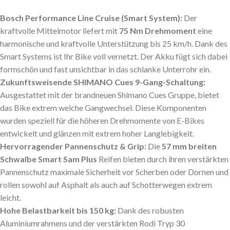
Bosch Performance Line Cruise (Smart System):
Der
kraftvolle Mittelmotor liefert mit
75 Nm Drehmoment
eine
harmonische und kraftvolle Unterstützung bis 25 km/h. Dank des
Smart Systems
ist Ihr Bike voll vernetzt. Der Akku fügt sich dabei
formschön und fast unsichtbar in das schlanke Unterrohr ein.
Zukunftsweisende SHIMANO Cues 9-Gang-Schaltung:
Ausgestattet mit der brandneuen
Shimano Cues
Gruppe, bietet
das Bike extrem weiche Gangwechsel. Diese Komponenten
wurden speziell für die höheren Drehmomente von E-Bikes
entwickelt und glänzen mit extrem hoher Langlebigkeit.
Hervorragender Pannenschutz & Grip:
Die
57 mm breiten
Schwalbe Smart Sam Plus
Reifen bieten durch ihren verstärkten
Pannenschutz maximale Sicherheit vor Scherben oder Dornen und
rollen sowohl auf Asphalt als auch auf Schotterwegen extrem
leicht.
Hohe Belastbarkeit bis 150 kg:
Dank des robusten
Aluminiumrahmens und der verstärkten
Rodi Tryp 30