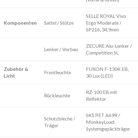
SELLE ROYAL Vivo
Komponenten
Sattel / Stütze
Ergo Moderate /
SP216, 34,9mm
ZECURE Alu-Lenker /
Lenker / Vorbau
Competition SL
Zubehör &
FUXON F-130K EB,
Frontleuchte
Licht
30 Lux (LED)
RZ-100 EB mit
Rückleuchte
Reflektor
SKS PET A69R /
Schutzbleche /
MonkeyLoad
Träger
Systemgepäckträger