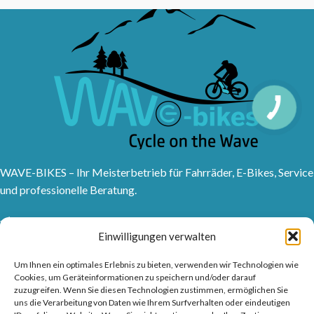
WAVE-BIKES – Ihr Meisterbetrieb für Fahrräder, E-Bikes, Service
und professionelle Beratung.
Sanddornweg 10, 53773 Hennef (Sieg)
Einwilligungen verwalten
Tel: 02242 9176417
Frankfurter Str. 1, 53721 Siegburg
Um Ihnen ein optimales Erlebnis zu bieten, verwenden wir Technologien wie
Tel: 02241315150
Cookies, um Geräteinformationen zu speichern und/oder darauf
zuzugreifen. Wenn Sie diesen Technologien zustimmen, ermöglichen Sie
info@wave-bikes.de
uns die Verarbeitung von Daten wie Ihrem Surfverhalten oder eindeutigen