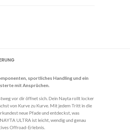
Mobilitätslösungen
Elektrische Freiheit neu definiert.
MEHR ANZEIGEN
FERUNG
mponenten, sportliches Handling und ein
isterte mit Ansprüchen.
weg vor dir öffnet sich. Dein Nayta rollt locker
hst von Kurve zu Kurve. Mit jedem Tritt in die
, erkundest neue Pfade und entdeckst, was
 NAYTA ULTRA ist leicht, wendig und genau
atives Offroad-Erlebnis.