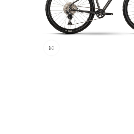
Click to enlarge
WÄHLEN SIE DEN TYP IHRES E-BIKES
City E-Bikes
Cross E-Bikes
HOT
E-Mountainbikes
Gravel E-Bikes
Trekking E-Bikes
E-Cargo