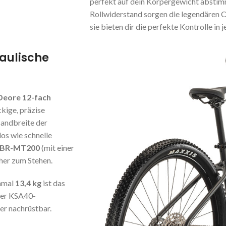
perfekt auf dein Körpergewicht abstim
Rollwiderstand sorgen die legendären 
sie bieten dir die perfekte Kontrolle in 
raulische
Deore 12-fach
kige, präzise
andbreite der
os wie schnelle
 BR-MT200
(mit einer
her zum Stehen.
nmal
13,4 kg
ist das
der KSA40-
r nachrüstbar.