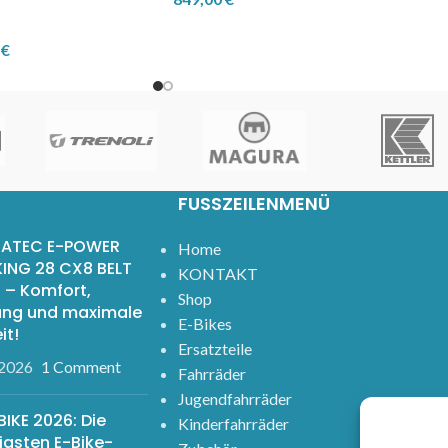
0
€
FUSSZEILENMENÜ
ATEC E-POWER
Home
ING 28 CX8 BELT
KONTAKT
 – Komfort,
Shop
ung und maximale
E-Bikes
it!
Ersatzteile
.2026
1 Comment
Fahrräder
Jugendfahrräder
IKE 2026: Die
Kinderfahrräder
igsten E-Bike-