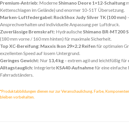
Premium-Antrieb:
Moderne
Shimano Deore 1×12-Schaltung
m
Kettenschlagen im Gelände) und enormer 10-51T Übersetzung.
Marken-Luftfedergabel:
RockShox Judy Silver TK (100 mm)
–
Ansprechverhalten und individuelle Anpassung per Luftdruck.
Zuverlässige Bremskraft:
Hydraulische
Shimano BR-MT200 S
(180 mm vorne / 160 mm hinten) für maximale Sicherheit.
Top XC-Bereifung:
Maxxis Ikon 29×2.2 Reifen
für optimalen Gr
exzellenten Speed auf losem Untergrund.
Geringes Gewicht:
Nur
13,4 kg
– extrem agil und leichtfüßig für 
Alltagstauglich:
Integrierte
KSA40-Aufnahme
für eine einfache
Fahrradständers.
*Produktabbildungen dienen nur zur Veranschaulichung. Farbe, Komponenten
bleiben vorbehalten.