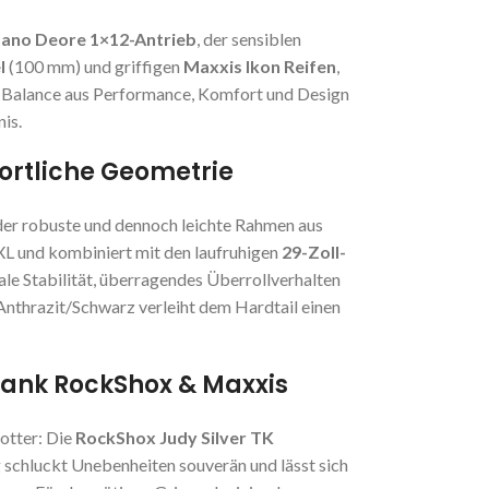
ano Deore 1×12-Antrieb
, der sensiblen
l
(100 mm) und griffigen
Maxxis Ikon Reifen
,
Balance aus Performance, Komfort und Design
is.
sportliche Geometrie
r robuste und dennoch leichte Rahmen aus
XL und kombiniert mit den laufruhigen
29-Zoll-
le Stabilität, überragendes Überrollverhalten
 Anthrazit/Schwarz verleiht dem Hardtail einen
dank RockShox & Maxxis
otter: Die
RockShox Judy Silver TK
chluckt Unebenheiten souverän und lässt sich