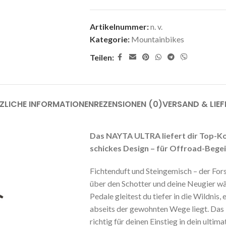
Artikelnummer:
n. v.
Kategorie:
Mountainbikes
Teilen:
ZLICHE INFORMATIONEN
REZENSIONEN (0)
VERSAND & LIE
Das NAYTA ULTRA liefert dir Top-Ko
schickes Design – für Offroad-Bege
Fichtenduft und Steingemisch – der Forst
über den Schotter und deine Neugier wäc
Pedale gleitest du tiefer in die Wildnis
abseits der gewohnten Wege liegt. Das
richtig für deinen Einstieg in dein ultim