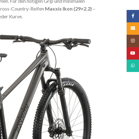
men. Für den nötigen Grip und minimalen
Cross-Country-Reifen
Maxxis Ikon (29×2.2)
–
Face
jeder Kurve.
Email
Insta
YouT
What