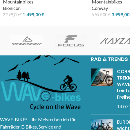
Mountainbikes
Mountainbikes
Bionicon
Conway
1.499,00
€
3.999,0
2.299,00
€
5.599,00
€
RAD & TRENDS
CORR
TREKK
WAVE
Leist
Freihe
14.07
WAVE-BIKES – Ihr Meisterbetrieb für
EUROB
Fahrräder, E-Bikes, Service und
wicht