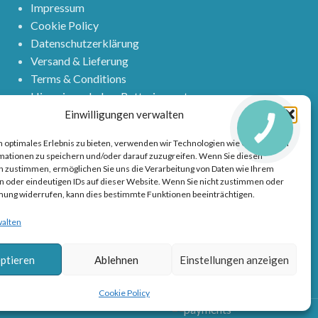
Impressum
Cookie Policy
Datenschutzerklärung
Versand & Lieferung
Terms & Conditions
Hinweis nach dem Batteriegesetz
WIDERRUFSBELEHRUNG
Einwilligungen verwalten
KONTAKT
 optimales Erlebnis zu bieten, verwenden wir Technologien wie Cookies, um
Lieferung & Rückgabe
mationen zu speichern und/oder darauf zuzugreifen. Wenn Sie diesen
n zustimmen, ermöglichen Sie uns die Verarbeitung von Daten wie Ihrem
n oder eindeutigen IDs auf dieser Website. Wenn Sie nicht zustimmen oder
mung widerrufen, kann dies bestimmte Funktionen beeinträchtigen.
walten
ptieren
Ablehnen
Einstellungen anzeigen
Cookie Policy