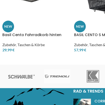
NEW
NEW
Basil Cento Fahrradkorb hinten
BASIL CENTO S M
schwarz
Gepäckträgerk
Zubehör
,
Taschen & Körbe
Zubehör
,
Taschen 
29,99
€
57,99
€
RAD & TRENDS
CORR