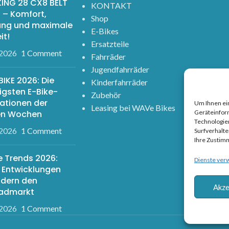
ING 28 CX8 BELT
KONTAKT
 – Komfort,
Shop
ung und maximale
E-Bikes
it!
Ersatzteile
.2026
1 Comment
Fahrräder
Jugendfahrräder
IKE 2026: Die
Kinderfahrräder
igsten E-Bike-
Zubehör
ationen der
Um Ihnen ein
Leasing bei WAVe Bikes
ten Wochen
Geräteinfor
Technologie
.2026
1 Comment
Surfverhalte
Ihre Zustim
e Trends 2026:
Dienste ver
 Entwicklungen
ndern den
Akze
radmarkt
.2026
1 Comment