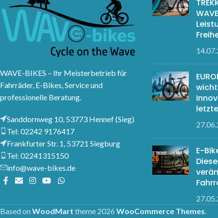
TREKK
WAVE
Leist
Freihe
14.07
WAVE-BIKES – Ihr Meisterbetrieb für
EUROB
Fahrräder, E-Bikes, Service und
wicht
professionelle Beratung.
Innov
letz
Sanddornweg 10, 53773 Hennef (Sieg)
27.06
Tel: 02242 9176417
Frankfurter Str. 1, 53721 Siegburg
E-Bik
Tel: 02241315150
Diese
info@wave-bikes.de
verä
Fahr
27.05
Based on
WoodMart
theme
2026
WooCommerce Themes
.