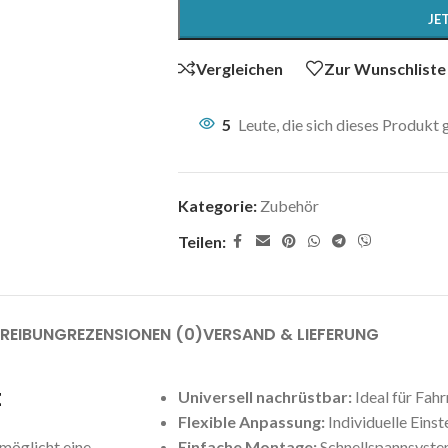
JE
Vergleichen
Zur Wunschliste
5
Leute, die sich dieses Produkt
Kategorie:
Zubehör
Teilen:
REIBUNG
REZENSIONEN (0)
VERSAND & LIEFERUNG
t
Universell nachrüstbar:
Ideal für Fah
Flexible Anpassung:
Individuelle Eins
möglicht eine
Einfache Montage:
Schnellspannsystem