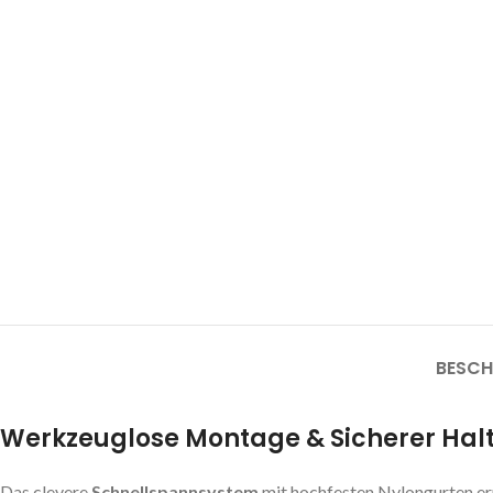
BESCH
Werkzeuglose Montage & Sicherer Hal
Das clevere
Schnellspannsystem
mit hochfesten Nylongurten er