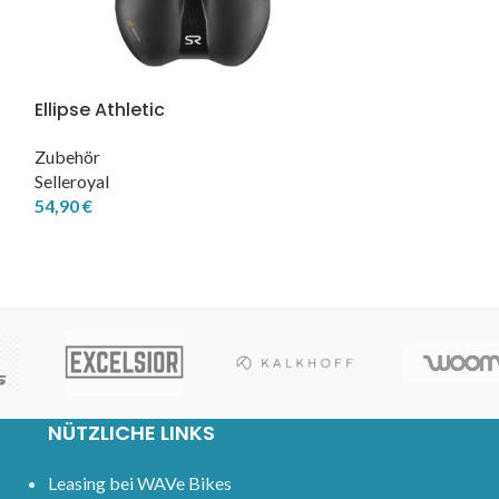
Ellipse Athletic
Ellipse Moder
Zubehör
Zubehör
Selleroyal
Selleroyal
54,90
€
54,90
€
NÜTZLICHE LINKS
Leasing bei WAVe Bikes