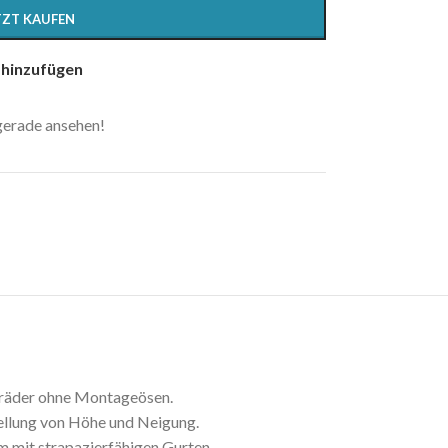
Mobilitätslösungen
TZT KAUFEN
Elektrische Freiheit neu definiert.
 hinzufügen
MEHR ANZEIGEN
 gerade ansehen!
rräder ohne Montageösen.
tellung von Höhe und Neigung.
 mit strapazierfähigen Gurten.