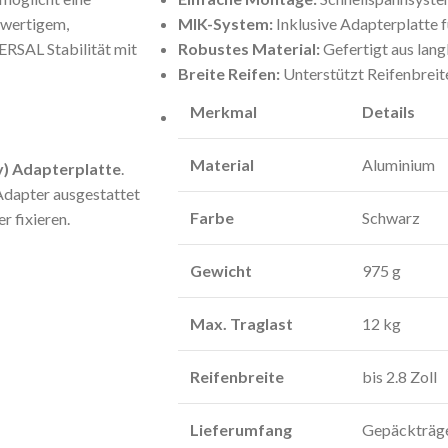
hwertigem,
MIK-System:
Inklusive Adapterplatte 
RSAL Stabilität mit
Robustes Material:
Gefertigt aus lan
Breite Reifen:
Unterstützt Reifenbreit
Merkmal
Details
Material
Aluminium
y) Adapterplatte
.
Adapter ausgestattet
Farbe
Schwarz
r fixieren.
Gewicht
975 g
Max. Traglast
12 kg
Reifenbreite
bis 2.8 Zoll
Lieferumfang
Gepäckträge