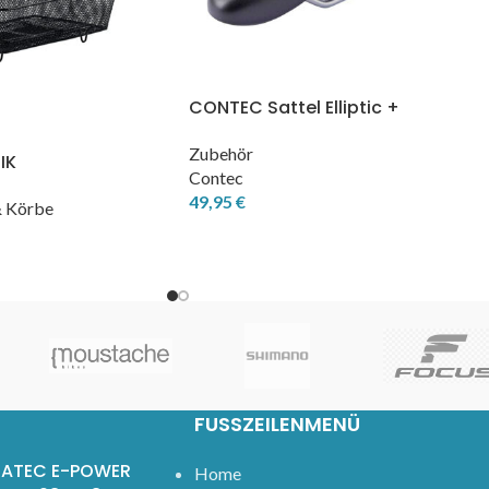
CONTEC Sattel Elliptic +
Zubehör
IK
Contec
orb
49,95
€
& Körbe
FUSSZEILENMENÜ
ATEC E-POWER
Home