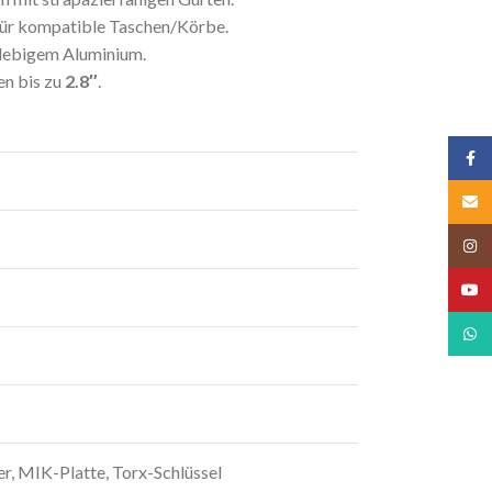
für kompatible Taschen/Körbe.
glebigem Aluminium.
en bis zu
2.8″
.
Face
Email
Insta
YouT
What
r, MIK-Platte, Torx-Schlüssel