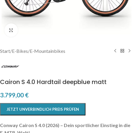
Click to enlarge
Start
/
E-Bikes
/
E-Mountainbikes
Cairon S 4.0 Hardtail deepblue matt
3.799,00
€
JETZT UNVERBINDLICH PREIS PRÜFEN
Conway Cairon S 4.0 (2026) – Dein sportlicher Einstieg in die
E-MTB-Welt!