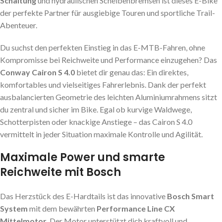
Schaltung
und hydraulischen Scheibenbremsen ist dieses E-Bike
der perfekte Partner für ausgiebige Touren und sportliche Trail-
Abenteuer.
Du suchst den perfekten Einstieg in das E-MTB-Fahren, ohne
Kompromisse bei Reichweite und Performance einzugehen? Das
Conway Cairon S 4.0
bietet dir genau das: Ein direktes,
komfortables und vielseitiges Fahrerlebnis. Dank der perfekt
ausbalancierten Geometrie des leichten Aluminiumrahmens sitzt
du zentral und sicher im Bike. Egal ob kurvige Waldwege,
Schotterpisten oder knackige Anstiege – das Cairon S 4.0
vermittelt in jeder Situation maximale Kontrolle und Agilität.
Maximale Power und smarte
Reichweite mit Bosch
Das Herzstück des E-Hardtails ist das innovative
Bosch Smart
System
mit dem bewährten
Performance Line CX
Mittelmotor
. Der Motor unterstützt dich kraftvoll und