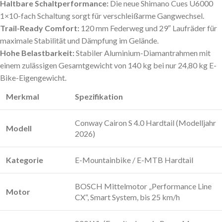
Haltbare Schaltperformance:
Die neue
Shimano Cues U6000
1×10-fach
Schaltung sorgt für verschleißarme Gangwechsel.
Trail-Ready Comfort:
120 mm Federweg
und
29″ Laufräder
für
maximale Stabilität und Dämpfung im Gelände.
Hohe Belastbarkeit:
Stabiler Aluminium-Diamantrahmen mit
einem zulässigen Gesamtgewicht von
140 kg
bei nur 24,80 kg E-
Bike-Eigengewicht.
Merkmal
Spezifikation
Conway Cairon S 4.0 Hardtail (Modelljahr
Modell
2026)
Kategorie
E-Mountainbike / E-MTB Hardtail
BOSCH Mittelmotor „Performance Line
Motor
CX“, Smart System, bis 25 km/h