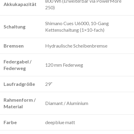
800 Wh (Erweiterbar via PowerMore
Akkukapazität
250)
Shimano Cues U6000, 10-Gang
Schaltung
Kettenschaltung (1×10-fach)
Bremsen
Hydraulische Scheibenbremse
Federgabel /
120 mm Federweg
Federweg
Laufradgröße
29″
Rahmenform /
Diamant / Aluminium
Material
Farbe
deepblue matt