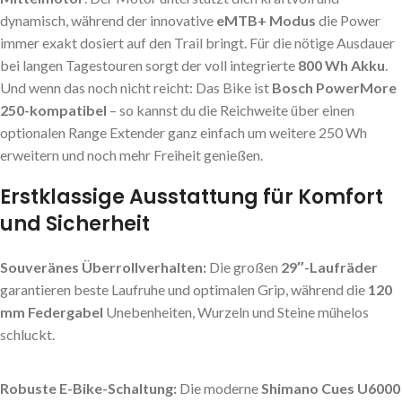
dynamisch, während der innovative
eMTB+ Modus
die Power
immer exakt dosiert auf den Trail bringt. Für die nötige Ausdauer
bei langen Tagestouren sorgt der voll integrierte
800 Wh Akku
.
Und wenn das noch nicht reicht: Das Bike ist
Bosch PowerMore
250-kompatibel
– so kannst du die Reichweite über einen
optionalen Range Extender ganz einfach um weitere 250 Wh
erweitern und noch mehr Freiheit genießen.
Erstklassige Ausstattung für Komfort
und Sicherheit
Souveränes Überrollverhalten:
Die großen
29″-Laufräder
garantieren beste Laufruhe und optimalen Grip, während die
120
mm Federgabel
Unebenheiten, Wurzeln und Steine mühelos
schluckt.
Robuste E-Bike-Schaltung:
Die moderne
Shimano Cues U6000