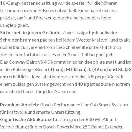
10-Gang-Kettenschaltung
wurde speziell für die höheren
Drehmomente von E-Bikes entwickelt. Sie schaltet extrem
präzise, sanft und überzeugt durch eine besonders hohe
Langlebigkeit.
Sicherheit in jedem Gelände:
Zuverlässige
hydraulische
Scheibenbremsen
packen bei jedem Wetter kraftvoll und exakt
dosierbar zu. Die elektronische Schiebehilfe unterstützt dich
zudem komfortabel, falls es zu Fuß mal steil bergauf geht.
Das Conway Cairon S 4.0 kommt im edlen
deepblue matt
und ist
in den Rahmengrößen
S (41 cm), M (45 cm), L (49 cm) und XL (53
cm)
erhältlich – ideal abstimmbar auf deine Körpergröße. Mit
einem zulässigen Systemgewicht von
140 kg
ist es zudem extrem
robust und bereit für jedes Abenteuer.
Premium-Antrieb:
Bosch Performance Line CX
(Smart System)
für kraftvolle und smarte Unterstützung.
Gigantische Akkukapazität:
Integrierter
800 Wh Akku
+
Vorbereitung für den
Bosch PowerMore 250
Range Extender.