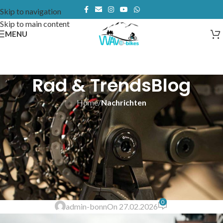
Skip to navigation
Skip to main content
MENU
Rad & TrendsBlog
Home
/
Nachrichten
NACHRICHTEN
Start des neuen Online-Shops
von WAVe-Bikes – E-Bikes &
Zubehör jetzt bequem online
bestellen
0
admin-bonn
On 27.02.2026