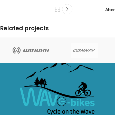
Älter
Related projects
Leo uteu ullamcorper
Kitchen