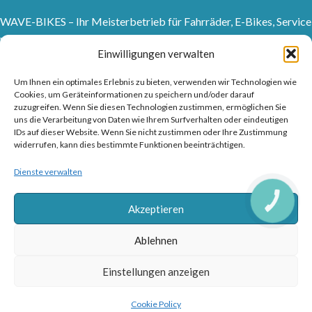
WAVE-BIKES – Ihr Meisterbetrieb für Fahrräder, E-Bikes, Service
und professionelle Beratung.
Einwilligungen verwalten
Sanddornweg 10, 53773 Hennef (Sieg)
Um Ihnen ein optimales Erlebnis zu bieten, verwenden wir Technologien wie
Tel: 02242 9176417
Cookies, um Geräteinformationen zu speichern und/oder darauf
Frankfurter Str. 1, 53721 Siegburg
zuzugreifen. Wenn Sie diesen Technologien zustimmen, ermöglichen Sie
uns die Verarbeitung von Daten wie Ihrem Surfverhalten oder eindeutigen
Tel: 02241315150
IDs auf dieser Website. Wenn Sie nicht zustimmen oder Ihre Zustimmung
info@wave-bikes.de
widerrufen, kann dies bestimmte Funktionen beeinträchtigen.
Dienste verwalten
RAD & TRENDS
CALL
BUTTON
Akzeptieren
FUSSZEILENMENÜ
Ablehnen
NÜTZLICHE LINKS
Einstellungen anzeigen
Based on
WoodMart
theme
2026
WooCommerce Themes
.
Cookie Policy
Shop
Wunschliste
Warenkorb
Mein Konto