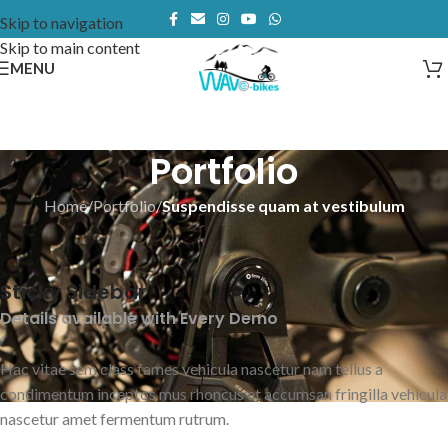
Skip to navigation
Skip to main content
MENU
Portfolio
Home
/
Portfolio
/
Suspendisse quam at vestibulum
Sticky Sidebar
Details available with Every Demo
Hac vitae sem class fames vehicula nascetur nam tellus a
condimentum inceptos mus rhoncus et accumsan fringilla vehicula
nascetur amet fermentum rutrum.