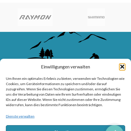
Einwilligungen verwalten
Um Ihnen ein optimales Erlebnis zu bieten, verwenden wir Technologien wie
Cookies, um Geräteinformationen zu speichern und/oder darauf
zuzugreifen. Wenn Sie diesen Technologien zustimmen, ermöglichen Sie
uns die Verarbeitung von Daten wie Ihrem Surfverhalten oder eindeutigen
WAVE-BIKES – Ihr Meisterbetrieb für Fahrräder, E-Bikes, Service
IDs auf dieser Website. Wenn Sie nicht zustimmen oder Ihre Zustimmung
widerrufen, kann dies bestimmte Funktionen beeinträchtigen.
und professionelle Beratung.
Dienste verwalten
Sanddornweg 10, 53773 Hennef (Sieg)
Tel: 02242 9176417